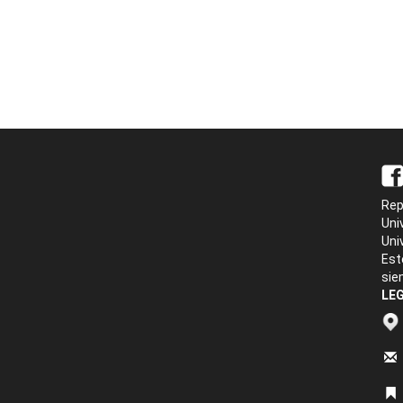
Rep
Uni
Uni
Est
sie
LEG