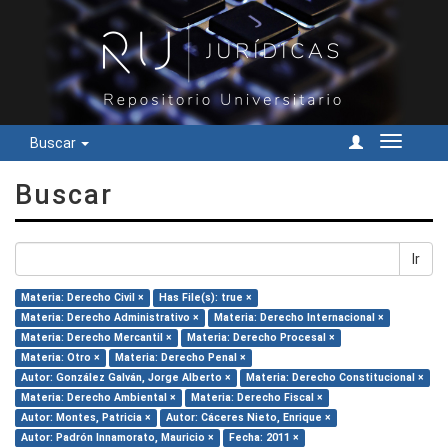
Buscar
Cambiar
navegac
Buscar
Ir
Materia: Derecho Civil ×
Has File(s): true ×
Materia: Derecho Administrativo ×
Materia: Derecho Internacional ×
Materia: Derecho Mercantil ×
Materia: Derecho Procesal ×
Materia: Otro ×
Materia: Derecho Penal ×
Autor: González Galván, Jorge Alberto ×
Materia: Derecho Constitucional ×
Materia: Derecho Ambiental ×
Materia: Derecho Fiscal ×
Autor: Montes, Patricia ×
Autor: Cáceres Nieto, Enrique ×
Autor: Padrón Innamorato, Mauricio ×
Fecha: 2011 ×