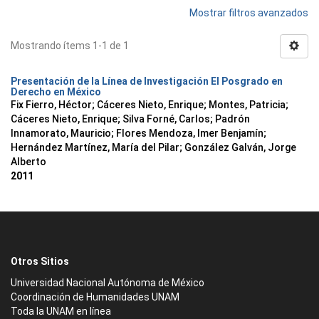
Mostrar filtros avanzados
Mostrando ítems 1-1 de 1
Presentación de la Línea de Investigación El Posgrado en
Derecho en México
Fix Fierro, Héctor
;
Cáceres Nieto, Enrique
;
Montes, Patricia
;
Cáceres Nieto, Enrique
;
Silva Forné, Carlos
;
Padrón
Innamorato, Mauricio
;
Flores Mendoza, Imer Benjamín
;
Hernández Martínez, María del Pilar
;
González Galván, Jorge
Alberto
2011
Otros Sitios
Universidad Nacional Autónoma de México
Coordinación de Humanidades UNAM
Toda la UNAM en línea