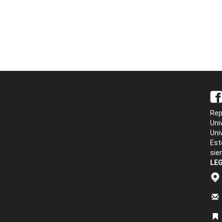
Rep
Uni
Uni
Est
sie
LEG