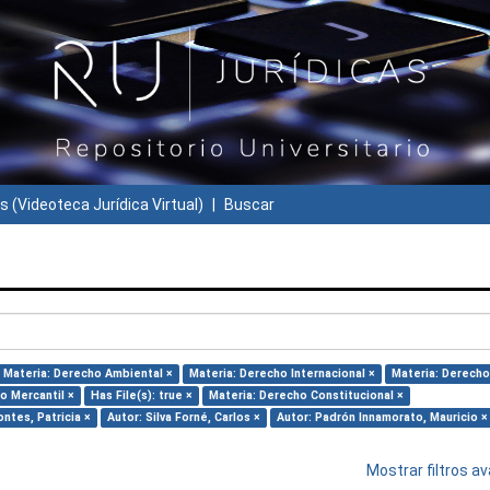
s (Videoteca Jurídica Virtual)
Buscar
Materia: Derecho Ambiental ×
Materia: Derecho Internacional ×
Materia: Derecho 
o Mercantil ×
Has File(s): true ×
Materia: Derecho Constitucional ×
ntes, Patricia ×
Autor: Silva Forné, Carlos ×
Autor: Padrón Innamorato, Mauricio ×
Mostrar filtros 