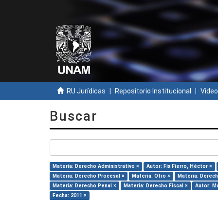
RU Jurídicas
Repositorio Institucional
Video
Buscar
Materia: Derecho Administrativo ×
Autor: Fix Fierro, Héctor ×
Materia: Derecho Procesal ×
Materia: Otro ×
Materia: Derech
Materia: Derecho Penal ×
Materia: Derecho Fiscal ×
Autor: Mo
Fecha: 2011 ×