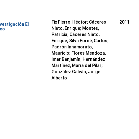
Fix Fierro, Héctor
;
Cáceres
2011
nvestigación El
Nieto, Enrique
;
Montes,
ico
Patricia
;
Cáceres Nieto,
Enrique
;
Silva Forné, Carlos
;
Padrón Innamorato,
Mauricio
;
Flores Mendoza,
Imer Benjamín
;
Hernández
Martínez, María del Pilar
;
González Galván, Jorge
Alberto