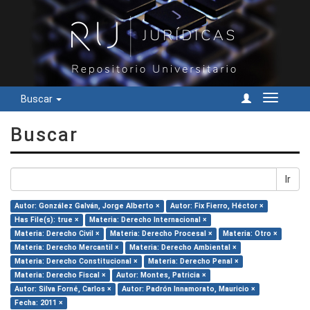
Buscar
Cambiar
navegac
Buscar
Ir
Autor: González Galván, Jorge Alberto ×
Autor: Fix Fierro, Héctor ×
Has File(s): true ×
Materia: Derecho Internacional ×
Materia: Derecho Civil ×
Materia: Derecho Procesal ×
Materia: Otro ×
Materia: Derecho Mercantil ×
Materia: Derecho Ambiental ×
Materia: Derecho Constitucional ×
Materia: Derecho Penal ×
Materia: Derecho Fiscal ×
Autor: Montes, Patricia ×
Autor: Silva Forné, Carlos ×
Autor: Padrón Innamorato, Mauricio ×
Fecha: 2011 ×