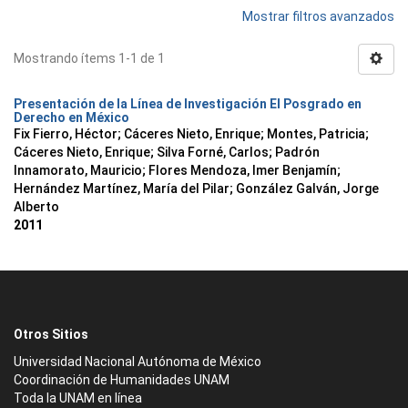
Mostrar filtros avanzados
Mostrando ítems 1-1 de 1
Presentación de la Línea de Investigación El Posgrado en
Derecho en México
Fix Fierro, Héctor
;
Cáceres Nieto, Enrique
;
Montes, Patricia
;
Cáceres Nieto, Enrique
;
Silva Forné, Carlos
;
Padrón
Innamorato, Mauricio
;
Flores Mendoza, Imer Benjamín
;
Hernández Martínez, María del Pilar
;
González Galván, Jorge
Alberto
2011
Otros Sitios
Universidad Nacional Autónoma de México
Coordinación de Humanidades UNAM
Toda la UNAM en línea