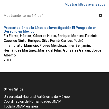
Mostrar filtros avanzados
Mostrando ítems 1-1 de 1
Presentación de la Línea de Investigación El Posgrado en
Derecho en México
Fix Fierro, Héctor
;
Cáceres Nieto, Enrique
;
Montes, Patricia
;
Cáceres Nieto, Enrique
;
Silva Forné, Carlos
;
Padrón
Innamorato, Mauricio
;
Flores Mendoza, Imer Benjamín
;
Hernández Martínez, María del Pilar
;
González Galván, Jorge
Alberto
2011
Otros Sitios
Universidad Nacional Autónoma de México
Coordinación de Humanidades UNAM
Toda la UNAM en línea