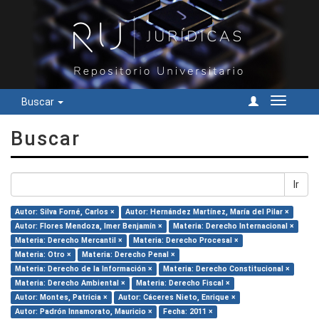
Buscar
Cambiar
navegac
Buscar
Ir
Autor: Silva Forné, Carlos ×
Autor: Hernández Martínez, María del Pilar ×
Autor: Flores Mendoza, Imer Benjamín ×
Materia: Derecho Internacional ×
Materia: Derecho Mercantil ×
Materia: Derecho Procesal ×
Materia: Otro ×
Materia: Derecho Penal ×
Materia: Derecho de la Información ×
Materia: Derecho Constitucional ×
Materia: Derecho Ambiental ×
Materia: Derecho Fiscal ×
Autor: Montes, Patricia ×
Autor: Cáceres Nieto, Enrique ×
Autor: Padrón Innamorato, Mauricio ×
Fecha: 2011 ×