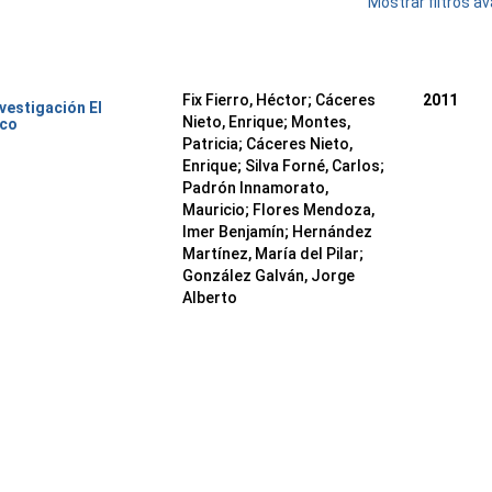
Mostrar filtros 
Fix Fierro, Héctor
;
Cáceres
2011
nvestigación El
Nieto, Enrique
;
Montes,
ico
Patricia
;
Cáceres Nieto,
Enrique
;
Silva Forné, Carlos
;
Padrón Innamorato,
Mauricio
;
Flores Mendoza,
Imer Benjamín
;
Hernández
Martínez, María del Pilar
;
González Galván, Jorge
Alberto