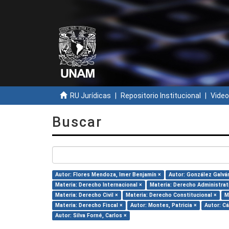
RU Jurídicas
Repositorio Institucional
Video
Buscar
Autor: Flores Mendoza, Imer Benjamín ×
Autor: González Galvá
Materia: Derecho Internacional ×
Materia: Derecho Administrat
Materia: Derecho Civil ×
Materia: Derecho Constitucional ×
M
Materia: Derecho Fiscal ×
Autor: Montes, Patricia ×
Autor: Cá
Autor: Silva Forné, Carlos ×