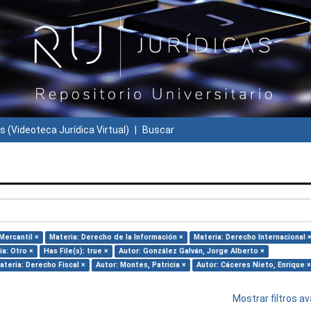
s (Videoteca Jurídica Virtual)
Buscar
Mercantil ×
Materia: Derecho de la Información ×
Materia: Derecho Internacional 
ia: Otro ×
Has File(s): true ×
Autor: González Galván, Jorge Alberto ×
ateria: Derecho Fiscal ×
Autor: Montes, Patricia ×
Autor: Cáceres Nieto, Enrique ×
Mostrar filtros 