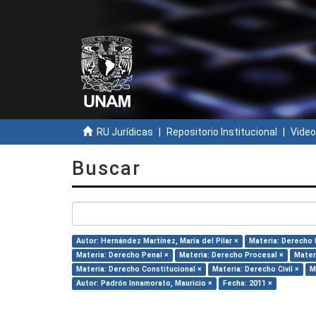
RU Jurídicas
Repositorio Institucional
Video
Buscar
Autor: Hernández Martínez, María del Pilar ×
Materia: Derecho 
Materia: Derecho Penal ×
Materia: Derecho Procesal ×
Mater
Materia: Derecho Constitucional ×
Materia: Derecho Civil ×
M
Autor: Padrón Innamorato, Mauricio ×
Fecha: 2011 ×