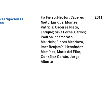
Fix Fierro, Héctor
;
Cáceres
2011
nvestigación El
Nieto, Enrique
;
Montes,
ico
Patricia
;
Cáceres Nieto,
Enrique
;
Silva Forné, Carlos
;
Padrón Innamorato,
Mauricio
;
Flores Mendoza,
Imer Benjamín
;
Hernández
Martínez, María del Pilar
;
González Galván, Jorge
Alberto