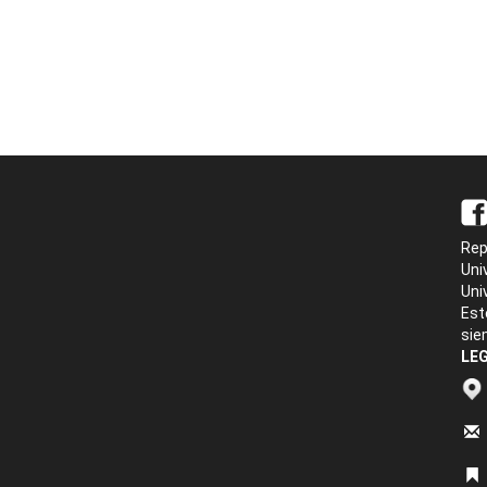
Rep
Uni
Uni
Est
sie
LEG