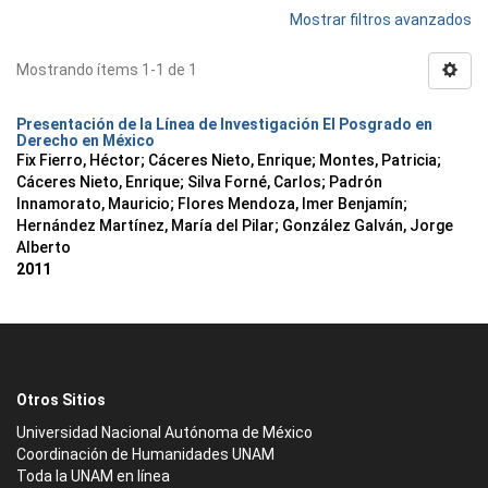
Mostrar filtros avanzados
Mostrando ítems 1-1 de 1
Presentación de la Línea de Investigación El Posgrado en
Derecho en México
Fix Fierro, Héctor
;
Cáceres Nieto, Enrique
;
Montes, Patricia
;
Cáceres Nieto, Enrique
;
Silva Forné, Carlos
;
Padrón
Innamorato, Mauricio
;
Flores Mendoza, Imer Benjamín
;
Hernández Martínez, María del Pilar
;
González Galván, Jorge
Alberto
2011
Otros Sitios
Universidad Nacional Autónoma de México
Coordinación de Humanidades UNAM
Toda la UNAM en línea