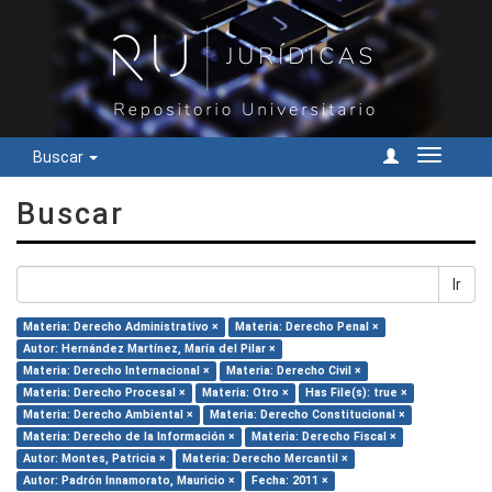
Buscar
Cambiar
navegac
Buscar
Ir
Materia: Derecho Administrativo ×
Materia: Derecho Penal ×
Autor: Hernández Martínez, María del Pilar ×
Materia: Derecho Internacional ×
Materia: Derecho Civil ×
Materia: Derecho Procesal ×
Materia: Otro ×
Has File(s): true ×
Materia: Derecho Ambiental ×
Materia: Derecho Constitucional ×
Materia: Derecho de la Información ×
Materia: Derecho Fiscal ×
Autor: Montes, Patricia ×
Materia: Derecho Mercantil ×
Autor: Padrón Innamorato, Mauricio ×
Fecha: 2011 ×