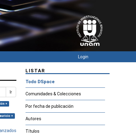
Login
LISTAR
Todo DSpace
Ir
Comunidades & Colecciones
ión ×
Por fecha de publicación
auricio ×
Autores
avanzados
Títulos