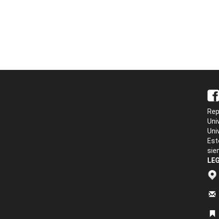
Rep
Uni
Uni
Est
sie
LEG