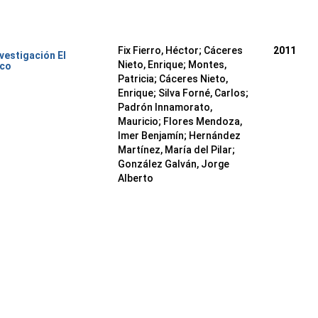
Fix Fierro, Héctor
;
Cáceres
2011
nvestigación El
Nieto, Enrique
;
Montes,
ico
Patricia
;
Cáceres Nieto,
Enrique
;
Silva Forné, Carlos
;
Padrón Innamorato,
Mauricio
;
Flores Mendoza,
Imer Benjamín
;
Hernández
Martínez, María del Pilar
;
González Galván, Jorge
Alberto