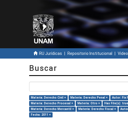
RU Jurídicas
Repositorio Institucional
Video
Buscar
Materia: Derecho Civil ×
Materia: Derecho Penal ×
Autor: Fix 
Materia: Derecho Procesal ×
Materia: Otro ×
Has File(s): tru
Materia: Derecho Mercantil ×
Materia: Derecho Fiscal ×
Autor
Fecha: 2011 ×