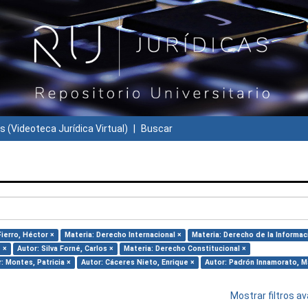
s (Videoteca Jurídica Virtual)
Buscar
Fierro, Héctor ×
Materia: Derecho Internacional ×
Materia: Derecho de la Informac
e ×
Autor: Silva Forné, Carlos ×
Materia: Derecho Constitucional ×
: Montes, Patricia ×
Autor: Cáceres Nieto, Enrique ×
Autor: Padrón Innamorato, M
Mostrar filtros 