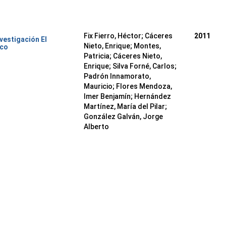
Fix Fierro, Héctor
;
Cáceres
2011
nvestigación El
Nieto, Enrique
;
Montes,
ico
Patricia
;
Cáceres Nieto,
Enrique
;
Silva Forné, Carlos
;
Padrón Innamorato,
Mauricio
;
Flores Mendoza,
Imer Benjamín
;
Hernández
Martínez, María del Pilar
;
González Galván, Jorge
Alberto