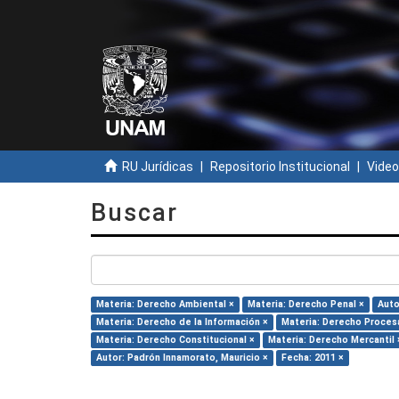
RU Jurídicas
Repositorio Institucional
Video
Buscar
Materia: Derecho Ambiental ×
Materia: Derecho Penal ×
Auto
Materia: Derecho de la Información ×
Materia: Derecho Procesa
Materia: Derecho Constitucional ×
Materia: Derecho Mercantil 
Autor: Padrón Innamorato, Mauricio ×
Fecha: 2011 ×