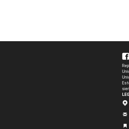
Rep
Uni
Uni
Est
sie
LEG