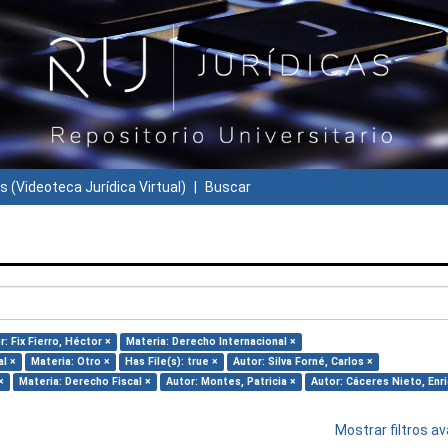
s (Videoteca Jurídica Virtual)
Buscar
r: Fix Fierro, Héctor ×
Materia: Derecho Internacional ×
l ×
Materia: Otro ×
Has File(s): true ×
Autor: Silva Forné, Carlos ×
×
Materia: Derecho Fiscal ×
Autor: Montes, Patricia ×
Autor: Cáceres Nieto, Enr
Mostrar filtros 