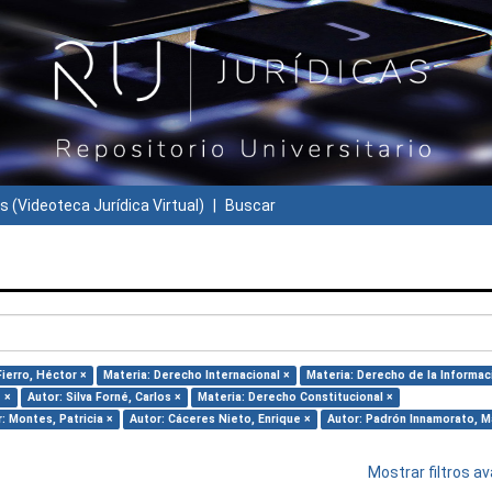
s (Videoteca Jurídica Virtual)
Buscar
Fierro, Héctor ×
Materia: Derecho Internacional ×
Materia: Derecho de la Informac
e ×
Autor: Silva Forné, Carlos ×
Materia: Derecho Constitucional ×
: Montes, Patricia ×
Autor: Cáceres Nieto, Enrique ×
Autor: Padrón Innamorato, M
Mostrar filtros 