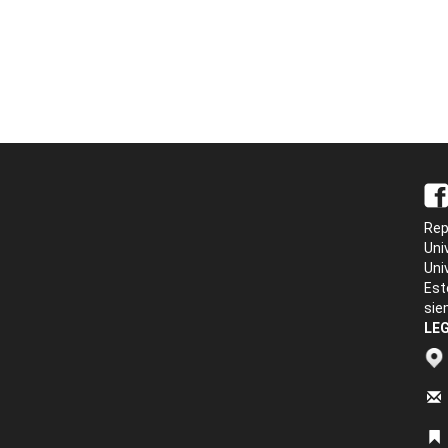
Rep
Uni
Uni
Est
sie
LEG