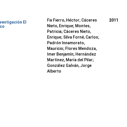
Fix Fierro, Héctor
;
Cáceres
2011
nvestigación El
Nieto, Enrique
;
Montes,
ico
Patricia
;
Cáceres Nieto,
Enrique
;
Silva Forné, Carlos
;
Padrón Innamorato,
Mauricio
;
Flores Mendoza,
Imer Benjamín
;
Hernández
Martínez, María del Pilar
;
González Galván, Jorge
Alberto