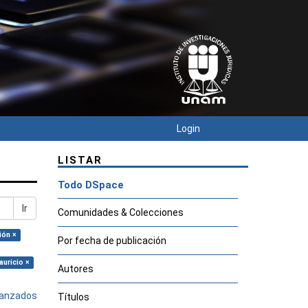
Login
LISTAR
Todo DSpace
Ir
Comunidades & Colecciones
ión ×
Por fecha de publicación
auricio ×
Autores
avanzados
Títulos