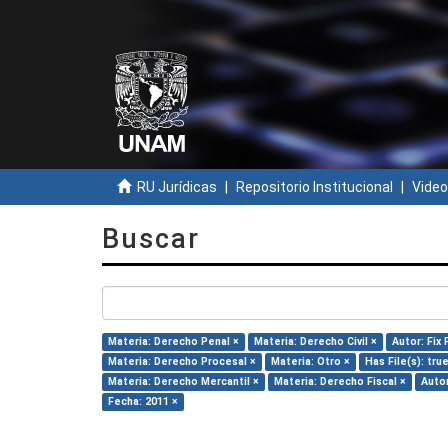
RU Jurídicas
Repositorio Institucional
Video
Buscar
Materia: Derecho Penal ×
Materia: Derecho Civil ×
Autor: Fix 
Materia: Derecho Procesal ×
Materia: Otro ×
Has File(s): tru
Materia: Derecho Mercantil ×
Materia: Derecho Fiscal ×
Autor
Fecha: 2011 ×