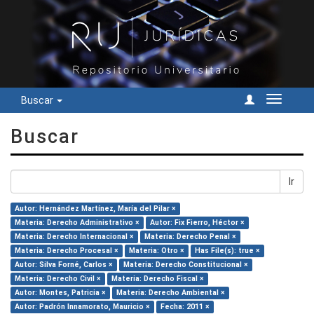
Buscar
Cambiar
navegac
Buscar
Ir
Autor: Hernández Martínez, María del Pilar ×
Materia: Derecho Administrativo ×
Autor: Fix Fierro, Héctor ×
Materia: Derecho Internacional ×
Materia: Derecho Penal ×
Materia: Derecho Procesal ×
Materia: Otro ×
Has File(s): true ×
Autor: Silva Forné, Carlos ×
Materia: Derecho Constitucional ×
Materia: Derecho Civil ×
Materia: Derecho Fiscal ×
Autor: Montes, Patricia ×
Materia: Derecho Ambiental ×
Autor: Padrón Innamorato, Mauricio ×
Fecha: 2011 ×