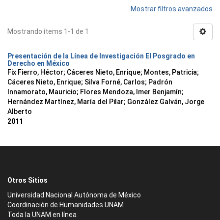
Mostrar filtros avanzados
Mostrando ítems 1-1 de 1
Presentación de la Línea de Investigación El Posgrado en
Derecho en México
Fix Fierro, Héctor
;
Cáceres Nieto, Enrique
;
Montes, Patricia
;
Cáceres Nieto, Enrique
;
Silva Forné, Carlos
;
Padrón
Innamorato, Mauricio
;
Flores Mendoza, Imer Benjamín
;
Hernández Martínez, María del Pilar
;
González Galván, Jorge
Alberto
2011
Otros Sitios
Universidad Nacional Autónoma de México
Coordinación de Humanidades UNAM
Toda la UNAM en línea