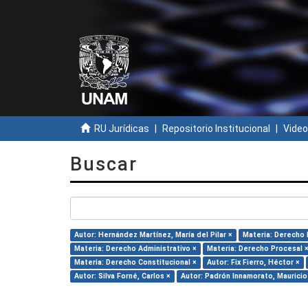
RU Jurídicas
Repositorio Institucional
Video
Buscar
Autor: Hernández Martínez, María del Pilar ×
Materia: Derecho 
Materia: Derecho Administrativo ×
Materia: Derecho Procesal 
Materia: Derecho Constitucional ×
Autor: Fix Fierro, Héctor ×
Autor: Silva Forné, Carlos ×
Autor: Padrón Innamorato, Mauricio