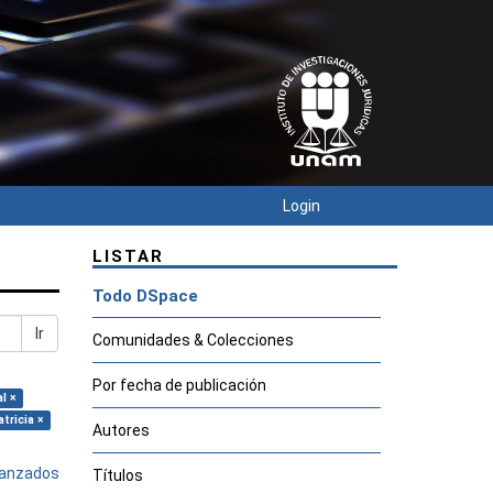
Login
LISTAR
Todo DSpace
Ir
Comunidades & Colecciones
Por fecha de publicación
l ×
tricia ×
Autores
avanzados
Títulos