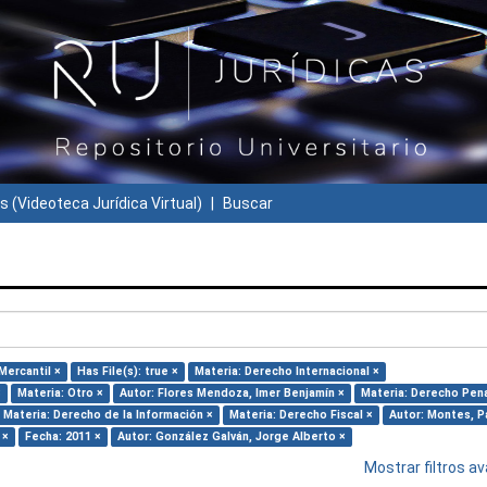
s (Videoteca Jurídica Virtual)
Buscar
Mercantil ×
Has File(s): true ×
Materia: Derecho Internacional ×
×
Materia: Otro ×
Autor: Flores Mendoza, Imer Benjamín ×
Materia: Derecho Pena
Materia: Derecho de la Información ×
Materia: Derecho Fiscal ×
Autor: Montes, Pa
 ×
Fecha: 2011 ×
Autor: González Galván, Jorge Alberto ×
Mostrar filtros 