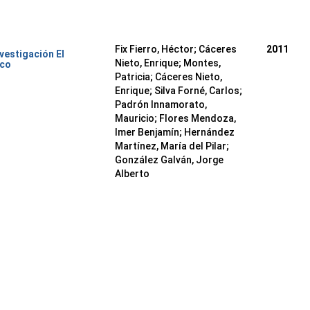
Fix Fierro, Héctor
;
Cáceres
2011
nvestigación El
Nieto, Enrique
;
Montes,
ico
Patricia
;
Cáceres Nieto,
Enrique
;
Silva Forné, Carlos
;
Padrón Innamorato,
Mauricio
;
Flores Mendoza,
Imer Benjamín
;
Hernández
Martínez, María del Pilar
;
González Galván, Jorge
Alberto