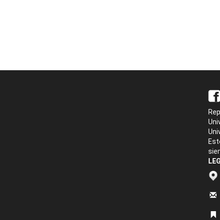
Rep
Uni
Uni
Est
sie
LEG