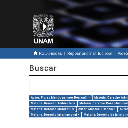
RU Jurídicas
Repositorio Institucional
Video
Buscar
Autor: Flores Mendoza, Imer Benjamín ×
Materia: Derecho Admi
Materia: Derecho Ambiental ×
Materia: Derecho Constitucional
Materia: Derecho Mercantil ×
Autor: Montes, Patricia ×
Autor
Materia: Derecho Internacional ×
Materia: Derecho de la Infor