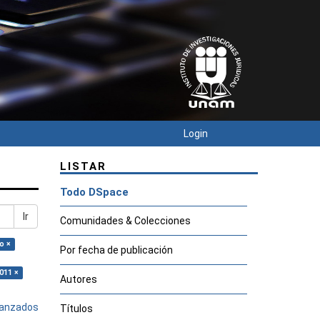
Login
LISTAR
Todo DSpace
Ir
Comunidades & Colecciones
o ×
Por fecha de publicación
011 ×
Autores
avanzados
Títulos