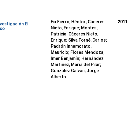
Fix Fierro, Héctor
;
Cáceres
2011
nvestigación El
Nieto, Enrique
;
Montes,
ico
Patricia
;
Cáceres Nieto,
Enrique
;
Silva Forné, Carlos
;
Padrón Innamorato,
Mauricio
;
Flores Mendoza,
Imer Benjamín
;
Hernández
Martínez, María del Pilar
;
González Galván, Jorge
Alberto