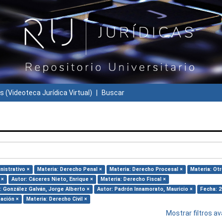
s (Videoteca Jurídica Virtual)
Buscar
nistrativo ×
Materia: Derecho Penal ×
Materia: Derecho Procesal ×
Materia: Otr
 ×
Autor: Cáceres Nieto, Enrique ×
Materia: Derecho Fiscal ×
: González Galván, Jorge Alberto ×
Autor: Padrón Innamorato, Mauricio ×
Fecha: 2
mación ×
Materia: Derecho Civil ×
Mostrar filtros 