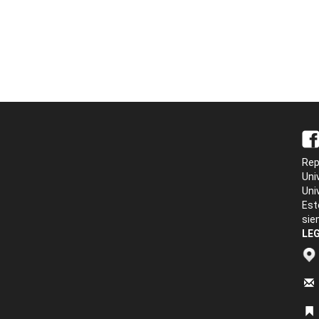
Rep
Uni
Uni
Est
sie
LEG