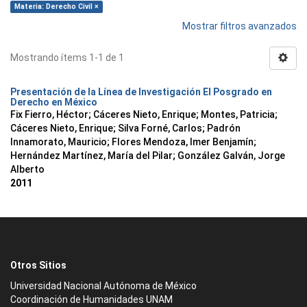
Materia: Derecho Civil ×
Mostrar filtros avanzados
Mostrando ítems 1-1 de 1
Presentación de la Línea de Investigación El Posgrado en
Derecho en México
Fix Fierro, Héctor
;
Cáceres Nieto, Enrique
;
Montes, Patricia
;
Cáceres Nieto, Enrique
;
Silva Forné, Carlos
;
Padrón
Innamorato, Mauricio
;
Flores Mendoza, Imer Benjamín
;
Hernández Martínez, María del Pilar
;
González Galván, Jorge
Alberto
2011
Otros Sitios
Universidad Nacional Autónoma de México
Coordinación de Humanidades UNAM