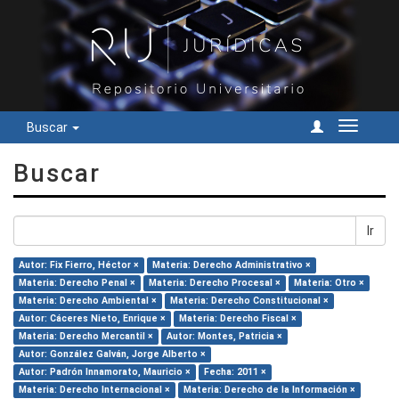
Buscar
Cambiar
navegac
Buscar
Ir
Autor: Fix Fierro, Héctor ×
Materia: Derecho Administrativo ×
Materia: Derecho Penal ×
Materia: Derecho Procesal ×
Materia: Otro ×
Materia: Derecho Ambiental ×
Materia: Derecho Constitucional ×
Autor: Cáceres Nieto, Enrique ×
Materia: Derecho Fiscal ×
Materia: Derecho Mercantil ×
Autor: Montes, Patricia ×
Autor: González Galván, Jorge Alberto ×
Autor: Padrón Innamorato, Mauricio ×
Fecha: 2011 ×
Materia: Derecho Internacional ×
Materia: Derecho de la Información ×