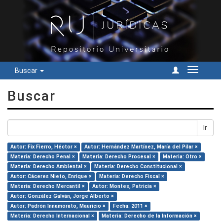
Buscar
Cambiar
navegac
Buscar
Ir
Autor: Fix Fierro, Héctor ×
Autor: Hernández Martínez, María del Pilar ×
Materia: Derecho Penal ×
Materia: Derecho Procesal ×
Materia: Otro ×
Materia: Derecho Ambiental ×
Materia: Derecho Constitucional ×
Autor: Cáceres Nieto, Enrique ×
Materia: Derecho Fiscal ×
Materia: Derecho Mercantil ×
Autor: Montes, Patricia ×
Autor: González Galván, Jorge Alberto ×
Autor: Padrón Innamorato, Mauricio ×
Fecha: 2011 ×
Materia: Derecho Internacional ×
Materia: Derecho de la Información ×