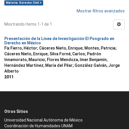
Materia: Derecho Civil ×
Mostrar filtros avanzados
Mostrando ítems 1-1 de 1
Presentación de la Línea de Investigación El Posgrado en
Derecho en México
Fix Fierro, Héctor
;
Cáceres Nieto, Enrique
;
Montes, Patricia
;
Cáceres Nieto, Enrique
;
Silva Forné, Carlos
;
Padrón
Innamorato, Mauricio
;
Flores Mendoza, Imer Benjamín
;
Hernández Martínez, María del Pilar
;
González Galván, Jorge
Alberto
2011
Otros Sitios
Universidad Nacional Autónoma de México
Coordinación de Humanidades UNAM