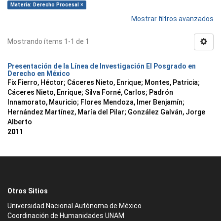
Materia: Derecho Procesal ×
Mostrar filtros avanzados
Mostrando ítems 1-1 de 1
Presentación de la Línea de Investigación El Posgrado en
Derecho en México
Fix Fierro, Héctor
;
Cáceres Nieto, Enrique
;
Montes, Patricia
;
Cáceres Nieto, Enrique
;
Silva Forné, Carlos
;
Padrón
Innamorato, Mauricio
;
Flores Mendoza, Imer Benjamín
;
Hernández Martínez, María del Pilar
;
González Galván, Jorge
Alberto
2011
Otros Sitios
Universidad Nacional Autónoma de México
Coordinación de Humanidades UNAM