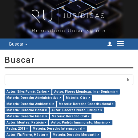
Buscar
Cambiar
navegac
Buscar
Ir
Autor: Silva Forné, Carlos ×
Autor: Flores Mendoza, Imer Benjamín ×
Materia: Derecho Administrativo ×
Materia: Otro ×
Materia: Derecho Ambiental ×
Materia: Derecho Constitucional ×
Materia: Derecho Penal ×
Autor: Cáceres Nieto, Enrique ×
Materia: Derecho Fiscal ×
Materia: Derecho Civil ×
Autor: Montes, Patricia ×
Autor: Padrón Innamorato, Mauricio ×
Fecha: 2011 ×
Materia: Derecho Internacional ×
Autor: Fix Fierro, Héctor ×
Materia: Derecho Mercantil ×