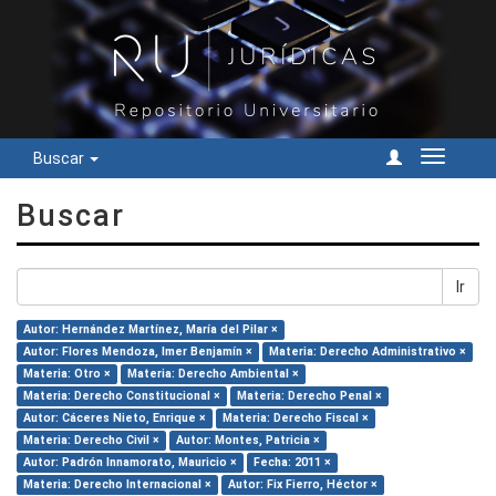
Buscar
Cambiar
navegac
Buscar
Ir
Autor: Hernández Martínez, María del Pilar ×
Autor: Flores Mendoza, Imer Benjamín ×
Materia: Derecho Administrativo ×
Materia: Otro ×
Materia: Derecho Ambiental ×
Materia: Derecho Constitucional ×
Materia: Derecho Penal ×
Autor: Cáceres Nieto, Enrique ×
Materia: Derecho Fiscal ×
Materia: Derecho Civil ×
Autor: Montes, Patricia ×
Autor: Padrón Innamorato, Mauricio ×
Fecha: 2011 ×
Materia: Derecho Internacional ×
Autor: Fix Fierro, Héctor ×