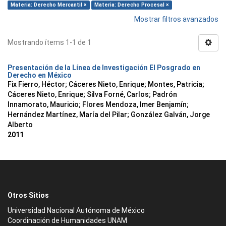
Materia: Derecho Mercantil ×
Materia: Derecho Procesal ×
Mostrar filtros avanzados
Mostrando ítems 1-1 de 1
Presentación de la Línea de Investigación El Posgrado en
Derecho en México
Fix Fierro, Héctor
;
Cáceres Nieto, Enrique
;
Montes, Patricia
;
Cáceres Nieto, Enrique
;
Silva Forné, Carlos
;
Padrón
Innamorato, Mauricio
;
Flores Mendoza, Imer Benjamín
;
Hernández Martínez, María del Pilar
;
González Galván, Jorge
Alberto
2011
Otros Sitios
Universidad Nacional Autónoma de México
Coordinación de Humanidades UNAM