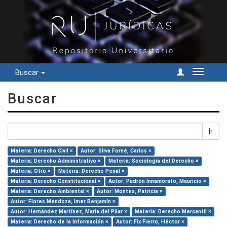
Buscar
Cambiar
navegac
Buscar
Ir
Materia: Derecho Civil ×
Autor: Silva Forné, Carlos ×
Materia: Derecho Administrativo ×
Materia: Sociología del Derecho ×
Materia: Otro ×
Materia: Derecho Penal ×
Materia: Derecho Constitucional ×
Autor: Padrón Innamorato, Mauricio ×
Materia: Derecho Ambiental ×
Autor: Montes, Patricia ×
Autor: Flores Mendoza, Imer Benjamín ×
Autor: Hernández Martínez, María del Pilar ×
Materia: Derecho Mercantil ×
Materia: Derecho de la Información ×
Autor: Fix Fierro, Héctor ×