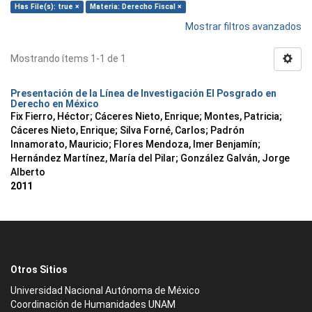
Has File(s): true ×
Materia: Derecho Fiscal ×
Mostrar filtros avanzados
Mostrando ítems 1-1 de 1
Presentación de la Línea de Investigación El Posgrado en
Derecho en México
Fix Fierro, Héctor
;
Cáceres Nieto, Enrique
;
Montes, Patricia
;
Cáceres Nieto, Enrique
;
Silva Forné, Carlos
;
Padrón
Innamorato, Mauricio
;
Flores Mendoza, Imer Benjamín
;
Hernández Martínez, María del Pilar
;
González Galván, Jorge
Alberto
2011
Otros Sitios
Universidad Nacional Autónoma de México
Coordinación de Humanidades UNAM