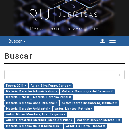
Buscar
Cambiar
navegac
Buscar
Ir
Fecha: 2011 ×
Autor: Silva Forné, Carlos ×
Materia: Derecho Administrativo ×
Materia: Sociología del Derecho ×
Materia: Otro ×
Materia: Derecho Penal ×
Materia: Derecho Constitucional ×
Autor: Padrón Innamorato, Mauricio ×
Materia: Derecho Ambiental ×
Autor: Montes, Patricia ×
Autor: Flores Mendoza, Imer Benjamín ×
Autor: Hernández Martínez, María del Pilar ×
Materia: Derecho Mercantil ×
Materia: Derecho de la Información ×
Autor: Fix Fierro, Héctor ×