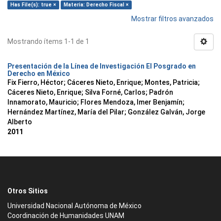
Has File(s): true ×
Materia: Derecho Fiscal ×
Mostrar filtros avanzados
Mostrando ítems 1-1 de 1
Presentación de la Línea de Investigación El Posgrado en
Derecho en México
Fix Fierro, Héctor
;
Cáceres Nieto, Enrique
;
Montes, Patricia
;
Cáceres Nieto, Enrique
;
Silva Forné, Carlos
;
Padrón
Innamorato, Mauricio
;
Flores Mendoza, Imer Benjamín
;
Hernández Martínez, María del Pilar
;
González Galván, Jorge
Alberto
2011
Otros Sitios
Universidad Nacional Autónoma de México
Coordinación de Humanidades UNAM