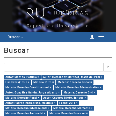
Buscar
Cambiar
navegac
Buscar
Ir
Autor: Montes, Patricia ×
Autor: Hernández Martínez, María del Pilar ×
Has File(s): true ×
Materia: Otro ×
Materia: Derecho Fiscal ×
Materia: Derecho Constitucional ×
Materia: Derecho Administrativo ×
Autor: González Galván, Jorge Alberto ×
Materia: Derecho Civil ×
Materia: Derecho Penal ×
Autor: Cáceres Nieto, Enrique ×
Autor: Padrón Innamorato, Mauricio ×
Fecha: 2011 ×
Materia: Derecho Internacional ×
Materia: Derecho Mercantil ×
Materia: Derecho Ambiental ×
Materia: Derecho Procesal ×