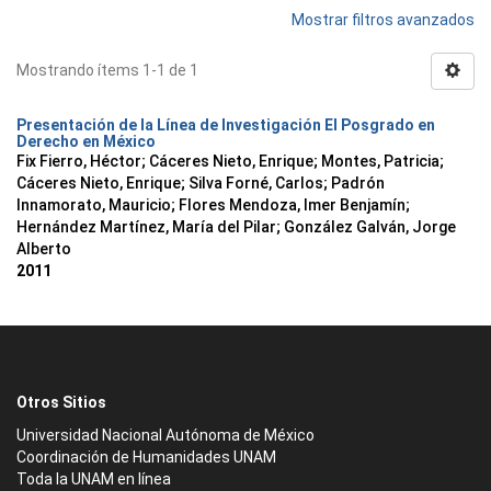
Mostrar filtros avanzados
Mostrando ítems 1-1 de 1
Presentación de la Línea de Investigación El Posgrado en
Derecho en México
Fix Fierro, Héctor
;
Cáceres Nieto, Enrique
;
Montes, Patricia
;
Cáceres Nieto, Enrique
;
Silva Forné, Carlos
;
Padrón
Innamorato, Mauricio
;
Flores Mendoza, Imer Benjamín
;
Hernández Martínez, María del Pilar
;
González Galván, Jorge
Alberto
2011
Otros Sitios
Universidad Nacional Autónoma de México
Coordinación de Humanidades UNAM
Toda la UNAM en línea