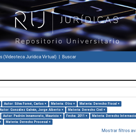
s (Videoteca Jurídica Virtual)
Buscar
Autor: Silva Forné, Carlos ×
Materia: Otro ×
Materia: Derecho Fiscal ×
Autor: González Galván, Jorge Alberto ×
Materia: Derecho Civil ×
Autor: Padrón Innamorato, Mauricio ×
Fecha: 2011 ×
Materia: Derecho Internacio
×
Materia: Derecho Procesal ×
Mostrar filtros 