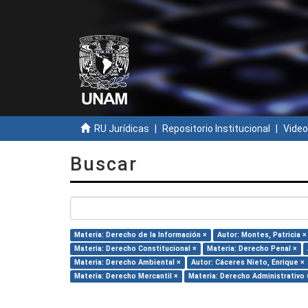
RU Jurídicas
Repositorio Institucional
Video
Buscar
Materia: Derecho de la Información ×
Autor: Montes, Patricia ×
Materia: Derecho Constitucional ×
Materia: Derecho Penal ×
Materia: Derecho Ambiental ×
Autor: Cáceres Nieto, Enrique ×
Materia: Derecho Mercantil ×
Materia: Derecho Administrativo 