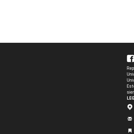
Rep
Uni
Uni
Est
sie
LEG