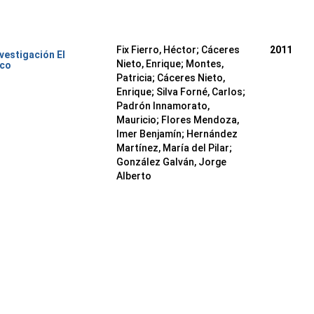
Fix Fierro, Héctor
;
Cáceres
2011
nvestigación El
Nieto, Enrique
;
Montes,
ico
Patricia
;
Cáceres Nieto,
Enrique
;
Silva Forné, Carlos
;
Padrón Innamorato,
Mauricio
;
Flores Mendoza,
Imer Benjamín
;
Hernández
Martínez, María del Pilar
;
González Galván, Jorge
Alberto