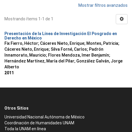
Mostrar filtros avanzados
Mostrando ítems 1-1 de 1
Presentación de la Línea de Investigación El Posgrado en
Derecho en México
Fix Fierro, Héctor
;
Cáceres Nieto, Enrique
;
Montes, Patricia
;
Cáceres Nieto, Enrique
;
Silva Forné, Carlos
;
Padrón
Innamorato, Mauricio
;
Flores Mendoza, Imer Benjamín
;
Hernández Martínez, María del Pilar
;
González Galván, Jorge
Alberto
2011
Otros Sitios
Universidad Nacional Autónoma de México
Coordinación de Humanidades UNAM
Toda la UNAM en línea