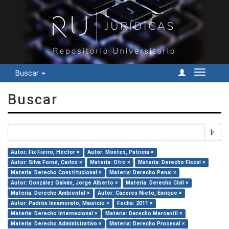
Buscar
Cambiar
navegac
Buscar
Ir
Autor: Fix Fierro, Héctor ×
Autor: Montes, Patricia ×
Autor: Silva Forné, Carlos ×
Materia: Otro ×
Materia: Derecho Fiscal ×
Materia: Derecho Constitucional ×
Materia: Derecho Penal ×
Autor: González Galván, Jorge Alberto ×
Materia: Derecho Civil ×
Materia: Derecho Ambiental ×
Autor: Cáceres Nieto, Enrique ×
Autor: Padrón Innamorato, Mauricio ×
Fecha: 2011 ×
Materia: Derecho Internacional ×
Materia: Derecho Mercantil ×
Materia: Derecho Administrativo ×
Materia: Derecho Procesal ×