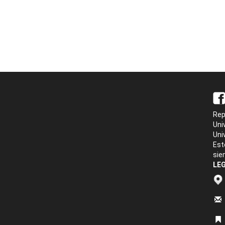
Rep
Uni
Uni
Est
sie
LEG