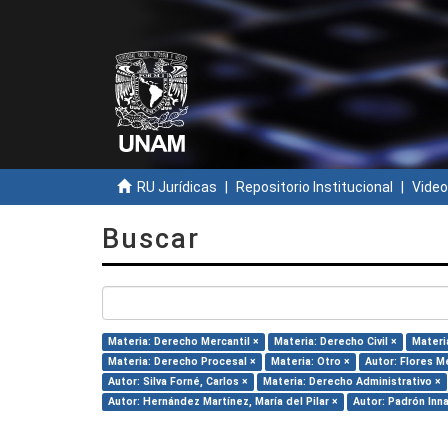
RU Jurídicas
Repositorio Institucional
Video
Buscar
Materia: Derecho Mercantil ×
Materia: Derecho Civil ×
Materi
Materia: Derecho Procesal ×
Materia: Otro ×
Autor: Flores M
Autor: Silva Forné, Carlos ×
Materia: Derecho Administrativo ×
Autor: Hernández Martínez, María del Pilar ×
Autor: Padrón Inn