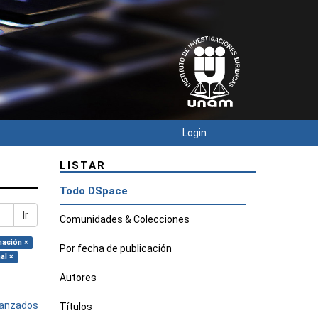
Login
LISTAR
Todo DSpace
Ir
Comunidades & Colecciones
mación ×
Por fecha de publicación
al ×
Autores
avanzados
Títulos