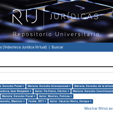
s (Videoteca Jurídica Virtual)
Buscar
a: Derecho Penal ×
Materia: Derecho Internacional ×
Materia: Derecho de la Infor
endoza, Imer Benjamín ×
Autor: Fix Fierro, Héctor ×
Materia: Derecho Constitucion
Materia: Derecho Fiscal ×
Autor: Montes, Patricia ×
amorato, Mauricio ×
Fecha: 2011 ×
Autor: Cáceres Nieto, Enrique ×
Mostrar filtros 