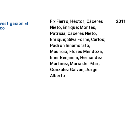
Fix Fierro, Héctor
;
Cáceres
2011
nvestigación El
Nieto, Enrique
;
Montes,
ico
Patricia
;
Cáceres Nieto,
Enrique
;
Silva Forné, Carlos
;
Padrón Innamorato,
Mauricio
;
Flores Mendoza,
Imer Benjamín
;
Hernández
Martínez, María del Pilar
;
González Galván, Jorge
Alberto