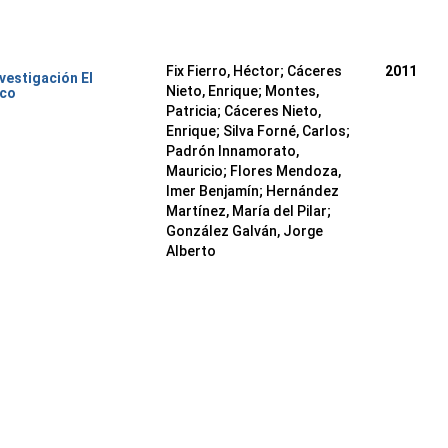
Fix Fierro, Héctor
;
Cáceres
2011
nvestigación El
Nieto, Enrique
;
Montes,
ico
Patricia
;
Cáceres Nieto,
Enrique
;
Silva Forné, Carlos
;
Padrón Innamorato,
Mauricio
;
Flores Mendoza,
Imer Benjamín
;
Hernández
Martínez, María del Pilar
;
González Galván, Jorge
Alberto