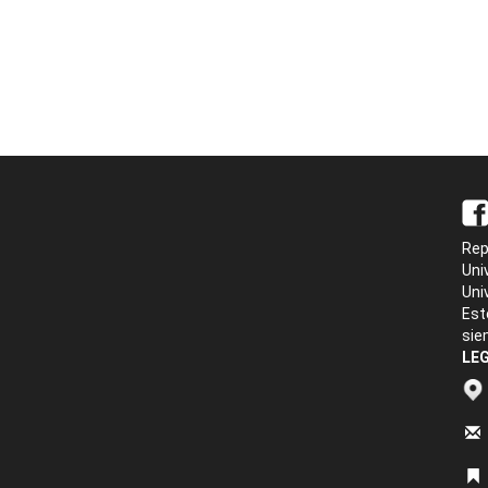
Rep
Uni
Uni
Est
sie
LEG