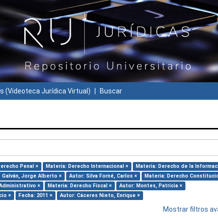
s (Videoteca Jurídica Virtual)
Buscar
Derecho Penal ×
Materia: Derecho Internacional ×
Materia: Derecho de la Informac
 Galván, Jorge Alberto ×
Autor: Silva Forné, Carlos ×
Materia: Derecho Constituci
Administrativo ×
Materia: Derecho Fiscal ×
Autor: Montes, Patricia ×
cio ×
Fecha: 2011 ×
Autor: Cáceres Nieto, Enrique ×
Mostrar filtros 