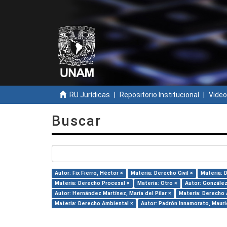
RU Jurídicas
Repositorio Institucional
Video
Buscar
Autor: Fix Fierro, Héctor ×
Materia: Derecho Civil ×
Materia: 
Materia: Derecho Procesal ×
Materia: Otro ×
Autor: González
Autor: Hernández Martínez, María del Pilar ×
Materia: Derecho 
Materia: Derecho Ambiental ×
Autor: Padrón Innamorato, Mauri