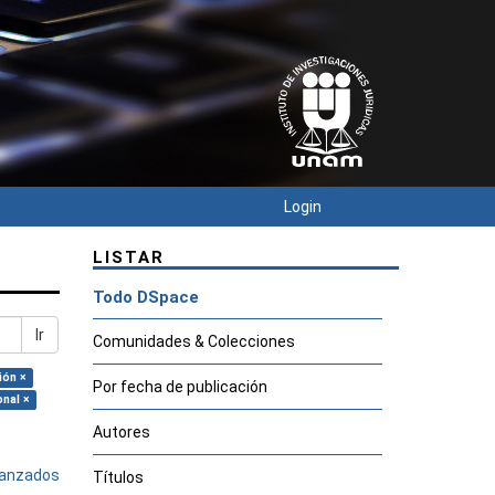
Login
LISTAR
Todo DSpace
Ir
Comunidades & Colecciones
ión ×
Por fecha de publicación
onal ×
Autores
avanzados
Títulos