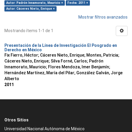
Autor: Padrón Innamorato, Mauricio ×
Fecha: 2011 ×
Autor: Cáceres Nieto, Enrique ×
Mostrar filtros avanzados
Mostrando ítems 1-1 de 1
Presentación de la Línea de Investigación El Posgrado en
Derecho en México
Fix Fierro, Héctor
;
Cáceres Nieto, Enrique
;
Montes, Patricia
;
Cáceres Nieto, Enrique
;
Silva Forné, Carlos
;
Padrón
Innamorato, Mauricio
;
Flores Mendoza, Imer Benjamín
;
Hernández Martínez, María del Pilar
;
González Galván, Jorge
Alberto
2011
Otros Sitios
Universidad Nacional Autónoma de México