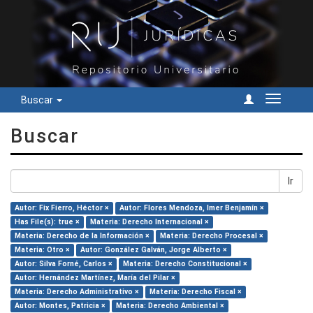
Buscar
Cambiar
navegac
Buscar
Ir
Autor: Fix Fierro, Héctor ×
Autor: Flores Mendoza, Imer Benjamín ×
Has File(s): true ×
Materia: Derecho Internacional ×
Materia: Derecho de la Información ×
Materia: Derecho Procesal ×
Materia: Otro ×
Autor: González Galván, Jorge Alberto ×
Autor: Silva Forné, Carlos ×
Materia: Derecho Constitucional ×
Autor: Hernández Martínez, María del Pilar ×
Materia: Derecho Administrativo ×
Materia: Derecho Fiscal ×
Autor: Montes, Patricia ×
Materia: Derecho Ambiental ×