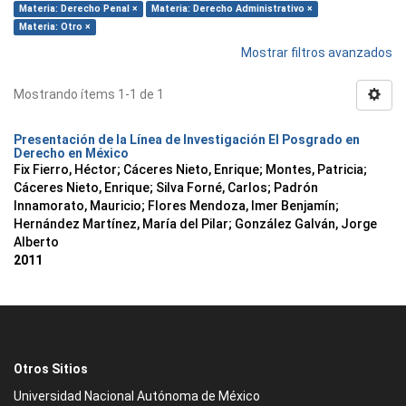
Materia: Derecho Penal ×
Materia: Derecho Administrativo ×
Materia: Otro ×
Mostrar filtros avanzados
Mostrando ítems 1-1 de 1
Presentación de la Línea de Investigación El Posgrado en
Derecho en México
Fix Fierro, Héctor
;
Cáceres Nieto, Enrique
;
Montes, Patricia
;
Cáceres Nieto, Enrique
;
Silva Forné, Carlos
;
Padrón
Innamorato, Mauricio
;
Flores Mendoza, Imer Benjamín
;
Hernández Martínez, María del Pilar
;
González Galván, Jorge
Alberto
2011
Otros Sitios
Universidad Nacional Autónoma de México