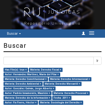
Buscar
Cambiar
navegac
Buscar
Ir
Has File(s): true ×
Materia: Derecho Fiscal ×
Autor: Hernández Martínez, María del Pilar ×
Materia: Derecho Constitucional ×
Materia: Derecho Internacional ×
Materia: Derecho Ambiental ×
Materia: Derecho Mercantil ×
Autor: González Galván, Jorge Alberto ×
Autor: Padrón Innamorato, Mauricio ×
Materia: Derecho Procesal ×
Materia: Derecho de la Información ×
Fecha: 2011 ×
Autor: Fix Fierro, Héctor ×
Materia: Sociología del Derecho ×