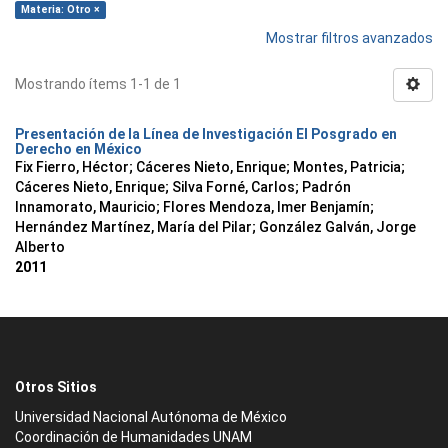
Materia: Otro ×
Mostrar filtros avanzados
Mostrando ítems 1-1 de 1
Presentación de la Línea de Investigación El Posgrado en
Derecho en México
Fix Fierro, Héctor
;
Cáceres Nieto, Enrique
;
Montes, Patricia
;
Cáceres Nieto, Enrique
;
Silva Forné, Carlos
;
Padrón
Innamorato, Mauricio
;
Flores Mendoza, Imer Benjamín
;
Hernández Martínez, María del Pilar
;
González Galván, Jorge
Alberto
2011
Otros Sitios
Universidad Nacional Autónoma de México
Coordinación de Humanidades UNAM