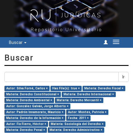
Buscar
Cambiar
navegac
Buscar
Ir
Autor: Silva Forné, Carlos ×
Has File(s): true ×
Materia: Derecho Fiscal ×
Materia: Derecho Constitucional ×
Materia: Derecho Internacional ×
Materia: Derecho Ambiental ×
Materia: Derecho Mercantil ×
Autor: González Galván, Jorge Alberto ×
Autor: Padrón Innamorato, Mauricio ×
Autor: Montes, Patricia ×
Materia: Derecho de la Información ×
Fecha: 2011 ×
Autor: Fix Fierro, Héctor ×
Materia: Sociología del Derecho ×
Materia: Derecho Penal ×
Materia: Derecho Administrativo ×