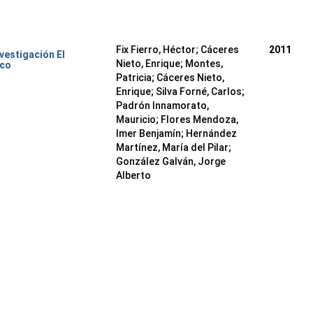
Fix Fierro, Héctor
;
Cáceres
2011
nvestigación El
Nieto, Enrique
;
Montes,
ico
Patricia
;
Cáceres Nieto,
Enrique
;
Silva Forné, Carlos
;
Padrón Innamorato,
Mauricio
;
Flores Mendoza,
Imer Benjamín
;
Hernández
Martínez, María del Pilar
;
González Galván, Jorge
Alberto