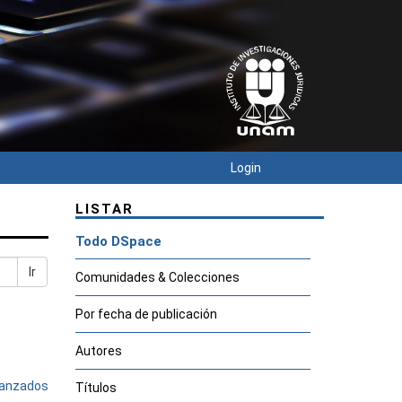
Login
LISTAR
Todo DSpace
Ir
Comunidades & Colecciones
Por fecha de publicación
Autores
avanzados
Títulos