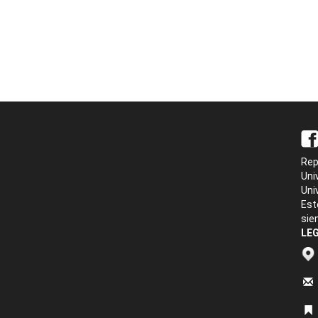
Rep
Uni
Uni
Est
sie
LEG