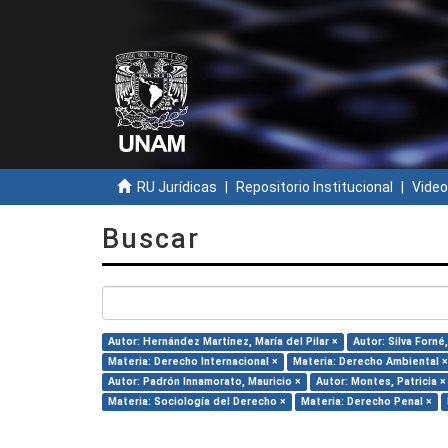
RU Jurídicas
Repositorio Institucional
Video
Buscar
Autor: Hernández Martínez, María del Pilar ×
Autor: Silva Forné,
Materia: Derecho Internacional ×
Materia: Derecho Ambiental ×
Autor: Padrón Innamorato, Mauricio ×
Autor: Montes, Patricia ×
Materia: Sociología del Derecho ×
Materia: Derecho Penal ×