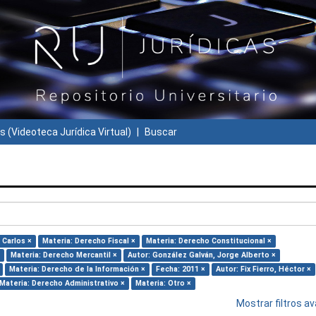
s (Videoteca Jurídica Virtual)
Buscar
 Carlos ×
Materia: Derecho Fiscal ×
Materia: Derecho Constitucional ×
Materia: Derecho Mercantil ×
Autor: González Galván, Jorge Alberto ×
Materia: Derecho de la Información ×
Fecha: 2011 ×
Autor: Fix Fierro, Héctor ×
Materia: Derecho Administrativo ×
Materia: Otro ×
Mostrar filtros 