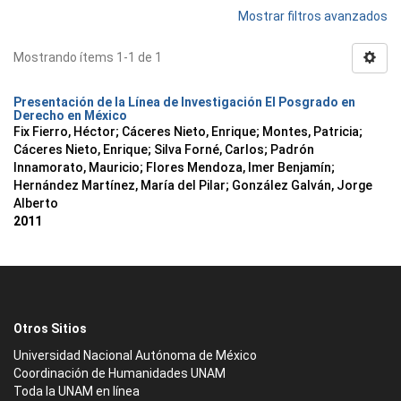
Mostrar filtros avanzados
Mostrando ítems 1-1 de 1
Presentación de la Línea de Investigación El Posgrado en
Derecho en México
Fix Fierro, Héctor
;
Cáceres Nieto, Enrique
;
Montes, Patricia
;
Cáceres Nieto, Enrique
;
Silva Forné, Carlos
;
Padrón
Innamorato, Mauricio
;
Flores Mendoza, Imer Benjamín
;
Hernández Martínez, María del Pilar
;
González Galván, Jorge
Alberto
2011
Otros Sitios
Universidad Nacional Autónoma de México
Coordinación de Humanidades UNAM
Toda la UNAM en línea