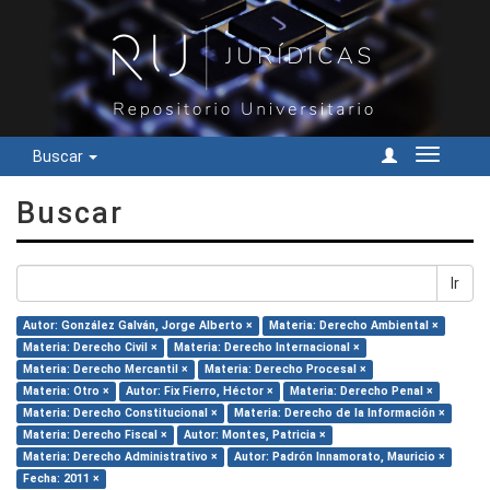
Buscar
Cambiar
navegac
Buscar
Ir
Autor: González Galván, Jorge Alberto ×
Materia: Derecho Ambiental ×
Materia: Derecho Civil ×
Materia: Derecho Internacional ×
Materia: Derecho Mercantil ×
Materia: Derecho Procesal ×
Materia: Otro ×
Autor: Fix Fierro, Héctor ×
Materia: Derecho Penal ×
Materia: Derecho Constitucional ×
Materia: Derecho de la Información ×
Materia: Derecho Fiscal ×
Autor: Montes, Patricia ×
Materia: Derecho Administrativo ×
Autor: Padrón Innamorato, Mauricio ×
Fecha: 2011 ×