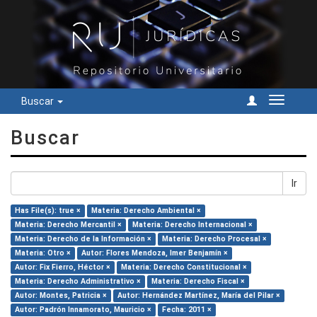
Buscar
Cambiar
navegac
Buscar
Ir
Has File(s): true ×
Materia: Derecho Ambiental ×
Materia: Derecho Mercantil ×
Materia: Derecho Internacional ×
Materia: Derecho de la Información ×
Materia: Derecho Procesal ×
Materia: Otro ×
Autor: Flores Mendoza, Imer Benjamín ×
Autor: Fix Fierro, Héctor ×
Materia: Derecho Constitucional ×
Materia: Derecho Administrativo ×
Materia: Derecho Fiscal ×
Autor: Montes, Patricia ×
Autor: Hernández Martínez, María del Pilar ×
Autor: Padrón Innamorato, Mauricio ×
Fecha: 2011 ×