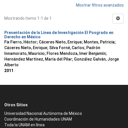
Mostrar filtros avanzados
Mostrando ítems 1-1 de 1
Presentación de la Línea de Investigación El Posgrado en
Derecho en México
Fix Fierro, Héctor
;
Cáceres Nieto, Enrique
;
Montes, Patricia
;
Cáceres Nieto, Enrique
;
Silva Forné, Carlos
;
Padrón
Innamorato, Mauricio
;
Flores Mendoza, Imer Benjamín
;
Hernández Martínez, María del Pilar
;
González Galván, Jorge
Alberto
2011
Otros Sitios
Universidad Nacional Autónoma de México
Coordinación de Humanidades UNAM
Toda la UNAM en línea