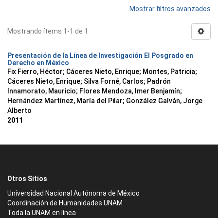
Mostrar filtros avanzados
Mostrando ítems 1-1 de 1
Presentación de la Línea de Investigación El Posgrado en
Derecho en México
Fix Fierro, Héctor
;
Cáceres Nieto, Enrique
;
Montes, Patricia
;
Cáceres Nieto, Enrique
;
Silva Forné, Carlos
;
Padrón
Innamorato, Mauricio
;
Flores Mendoza, Imer Benjamín
;
Hernández Martínez, María del Pilar
;
González Galván, Jorge
Alberto
2011
Otros Sitios
Universidad Nacional Autónoma de México
Coordinación de Humanidades UNAM
Toda la UNAM en línea