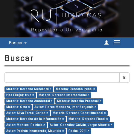
Buscar
Cambiar
navegac
Buscar
Ir
Materia: Derecho Mercantil ×
Materia: Derecho Penal ×
Has File(s): true ×
Materia: Derecho Internacional ×
Materia: Derecho Ambiental ×
Materia: Derecho Procesal ×
Materia: Otro ×
Autor: Flores Mendoza, Imer Benjamín ×
Autor: Silva Forné, Carlos ×
Materia: Derecho Constitucional ×
Materia: Derecho de la Información ×
Materia: Derecho Fiscal ×
Autor: Montes, Patricia ×
Autor: González Galván, Jorge Alberto ×
Autor: Padrón Innamorato, Mauricio ×
Fecha: 2011 ×