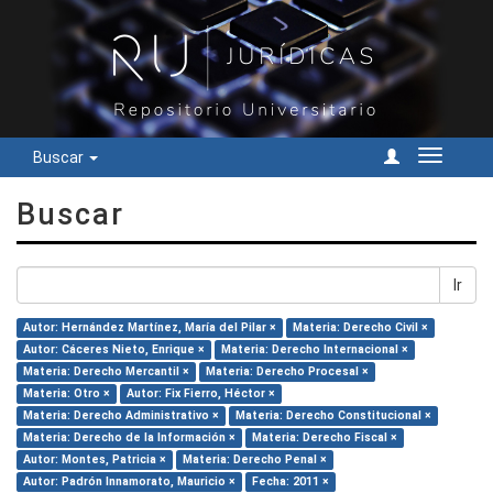
Buscar
Cambiar
navegac
Buscar
Ir
Autor: Hernández Martínez, María del Pilar ×
Materia: Derecho Civil ×
Autor: Cáceres Nieto, Enrique ×
Materia: Derecho Internacional ×
Materia: Derecho Mercantil ×
Materia: Derecho Procesal ×
Materia: Otro ×
Autor: Fix Fierro, Héctor ×
Materia: Derecho Administrativo ×
Materia: Derecho Constitucional ×
Materia: Derecho de la Información ×
Materia: Derecho Fiscal ×
Autor: Montes, Patricia ×
Materia: Derecho Penal ×
Autor: Padrón Innamorato, Mauricio ×
Fecha: 2011 ×