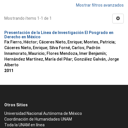
Mostrar filtros avanzados
Mostrando ítems 1-1 de 1
Presentación de la Línea de Investigación El Posgrado en
Derecho en México
Fix Fierro, Héctor
;
Cáceres Nieto, Enrique
;
Montes, Patricia
;
Cáceres Nieto, Enrique
;
Silva Forné, Carlos
;
Padrón
Innamorato, Mauricio
;
Flores Mendoza, Imer Benjamín
;
Hernández Martínez, María del Pilar
;
González Galván, Jorge
Alberto
2011
Otros Sitios
Universidad Nacional Autónoma de México
Coordinación de Humanidades UNAM
Toda la UNAM en línea