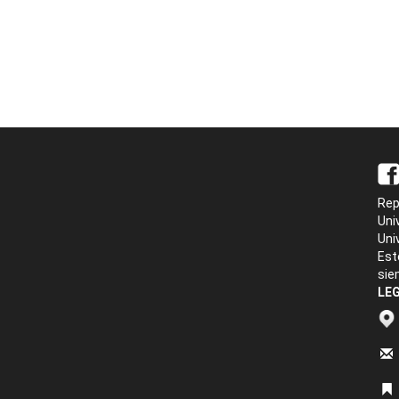
Rep
Uni
Uni
Est
sie
LEG