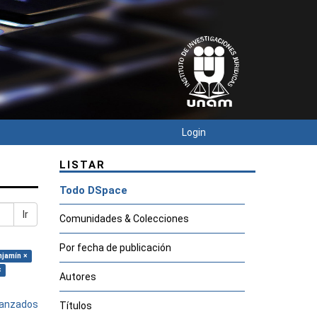
Login
LISTAR
Todo DSpace
Ir
Comunidades & Colecciones
Por fecha de publicación
njamín ×
×
Autores
avanzados
Títulos