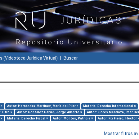
s (Videoteca Jurídica Virtual)
Buscar
 ×
Autor: Hernández Martínez, María del Pilar ×
Materia: Derecho Internacional ×
: Otro ×
Autor: González Galván, Jorge Alberto ×
Autor: Flores Mendoza, Imer Be
 ×
Materia: Derecho Fiscal ×
Autor: Montes, Patricia ×
Autor: Fix Fierro, Héctor 
Mostrar filtros 