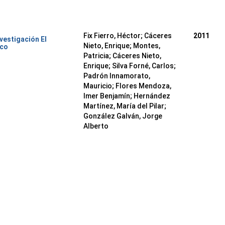
Fix Fierro, Héctor
;
Cáceres
2011
nvestigación El
Nieto, Enrique
;
Montes,
ico
Patricia
;
Cáceres Nieto,
Enrique
;
Silva Forné, Carlos
;
Padrón Innamorato,
Mauricio
;
Flores Mendoza,
Imer Benjamín
;
Hernández
Martínez, María del Pilar
;
González Galván, Jorge
Alberto