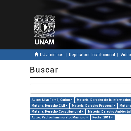
RU Jurídicas
Repositorio Institucional
Video
Buscar
Autor: Silva Forné, Carlos ×
Materia: Derecho de la Información
Materia: Derecho Civil ×
Materia: Derecho Procesal ×
Materia
Materia: Derecho Constitucional ×
Materia: Derecho Ambiental
Autor: Padrón Innamorato, Mauricio ×
Fecha: 2011 ×