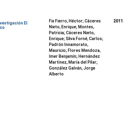
Fix Fierro, Héctor
;
Cáceres
2011
nvestigación El
Nieto, Enrique
;
Montes,
ico
Patricia
;
Cáceres Nieto,
Enrique
;
Silva Forné, Carlos
;
Padrón Innamorato,
Mauricio
;
Flores Mendoza,
Imer Benjamín
;
Hernández
Martínez, María del Pilar
;
González Galván, Jorge
Alberto