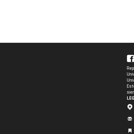
Rep
Uni
Uni
Est
sie
LEG