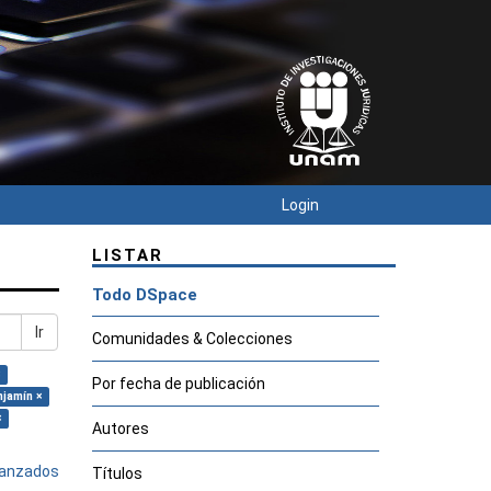
Login
LISTAR
Todo DSpace
Ir
Comunidades & Colecciones
×
Por fecha de publicación
njamín ×
×
Autores
avanzados
Títulos