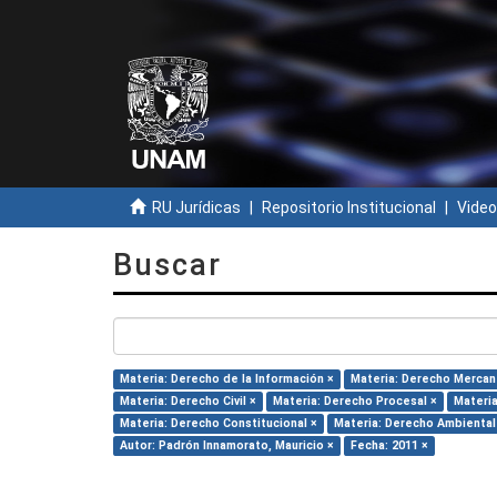
RU Jurídicas
Repositorio Institucional
Video
Buscar
Materia: Derecho de la Información ×
Materia: Derecho Mercant
Materia: Derecho Civil ×
Materia: Derecho Procesal ×
Materia
Materia: Derecho Constitucional ×
Materia: Derecho Ambiental
Autor: Padrón Innamorato, Mauricio ×
Fecha: 2011 ×