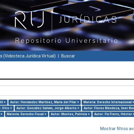
s (Videoteca Jurídica Virtual)
Buscar
il ×
Autor: Hernández Martínez, María del Pilar ×
Materia: Derecho Internacional 
: Otro ×
Autor: González Galván, Jorge Alberto ×
Autor: Flores Mendoza, Imer Be
 ×
Materia: Derecho Fiscal ×
Autor: Montes, Patricia ×
Autor: Fix Fierro, Héctor 
Mostrar filtros 