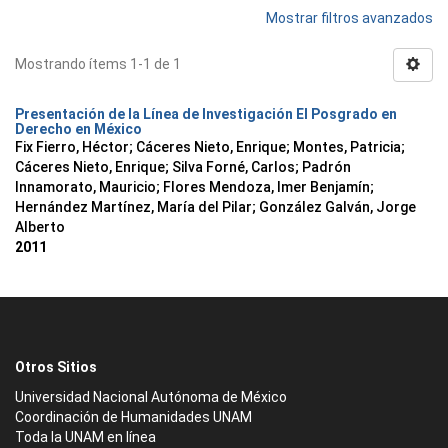
Mostrar filtros avanzados
Mostrando ítems 1-1 de 1
Presentación de la Línea de Investigación El Posgrado en
Derecho en México
Fix Fierro, Héctor
;
Cáceres Nieto, Enrique
;
Montes, Patricia
;
Cáceres Nieto, Enrique
;
Silva Forné, Carlos
;
Padrón
Innamorato, Mauricio
;
Flores Mendoza, Imer Benjamín
;
Hernández Martínez, María del Pilar
;
González Galván, Jorge
Alberto
2011
Otros Sitios
Universidad Nacional Autónoma de México
Coordinación de Humanidades UNAM
Toda la UNAM en línea