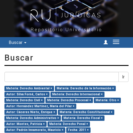
Buscar
Cambiar
navegac
Buscar
Ir
Materia: Derecho Ambiental ×
Materia: Derecho de la Información ×
Autor: Silva Forné, Carlos ×
Materia: Derecho Internacional ×
Materia: Derecho Civil ×
Materia: Derecho Procesal ×
Materia: Otro ×
Autor: Hernández Martínez, María del Pilar ×
Autor: Cáceres Nieto, Enrique ×
Materia: Derecho Constitucional ×
Materia: Derecho Administrativo ×
Materia: Derecho Fiscal ×
Autor: Montes, Patricia ×
Materia: Derecho Penal ×
Autor: Padrón Innamorato, Mauricio ×
Fecha: 2011 ×