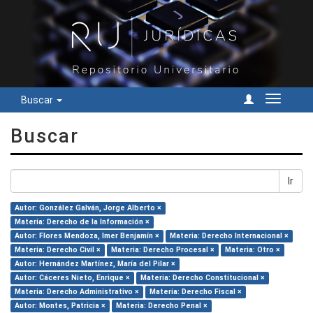
Buscar
Cambiar
navegac
Buscar
Ir
Autor: González Galván, Jorge Alberto ×
Materia: Derecho de la Información ×
Autor: Flores Mendoza, Imer Benjamín ×
Materia: Derecho Internacional ×
Materia: Derecho Civil ×
Materia: Derecho Procesal ×
Materia: Otro ×
Autor: Hernández Martínez, María del Pilar ×
Autor: Cáceres Nieto, Enrique ×
Materia: Derecho Constitucional ×
Materia: Derecho Administrativo ×
Materia: Derecho Fiscal ×
Autor: Montes, Patricia ×
Materia: Derecho Penal ×