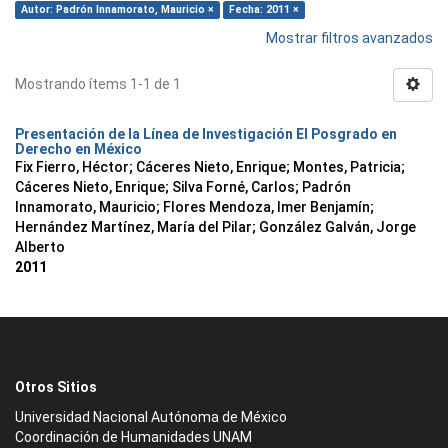
Autor: Padrón Innamorato, Mauricio ×
Fecha: 2011 ×
Mostrar filtros avanzados
Mostrando ítems 1-1 de 1
Presentación de la Línea de Investigación El Posgrado en
Derecho en México
Fix Fierro, Héctor
;
Cáceres Nieto, Enrique
;
Montes, Patricia
;
Cáceres Nieto, Enrique
;
Silva Forné, Carlos
;
Padrón
Innamorato, Mauricio
;
Flores Mendoza, Imer Benjamín
;
Hernández Martínez, María del Pilar
;
González Galván, Jorge
Alberto
2011
Otros Sitios
Universidad Nacional Autónoma de México
Coordinación de Humanidades UNAM