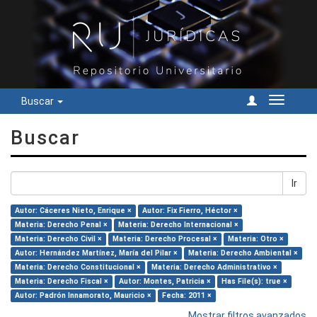
Buscar
Cambiar
navegac
Buscar
Ir
Autor: Cáceres Nieto, Enrique ×
Autor: Fix Fierro, Héctor ×
Materia: Derecho Penal ×
Materia: Derecho Internacional ×
Materia: Derecho Civil ×
Materia: Derecho Procesal ×
Materia: Otro ×
Autor: Hernández Martínez, María del Pilar ×
Materia: Derecho Ambiental ×
Materia: Derecho Constitucional ×
Materia: Derecho Administrativo ×
Materia: Derecho Fiscal ×
Autor: Montes, Patricia ×
Has File(s): true ×
Autor: Padrón Innamorato, Mauricio ×
Fecha: 2011 ×
Mostrar filtros avanzados