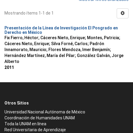
Mostrando ítems 1-1 de 1
Presentación de la Línea de Investigación El Posgrado en
Derecho en México
Fix Fierro, Héctor
;
Cáceres Nieto, Enrique
;
Montes, Patricia
;
Cáceres Nieto, Enrique
;
Silva Forné, Carlos
;
Padrón
Innamorato, Mauricio
;
Flores Mendoza, Imer Benjamín
;
Hernández Martínez, María del Pilar
;
González Galván, Jorge
Alberto
2011
Otros Sitios
Universidad Nacional Autónoma de México
Coordinación de Humanidades UNAM
Toda la UNAM en línea
Red Universitaria de Aprendizaje