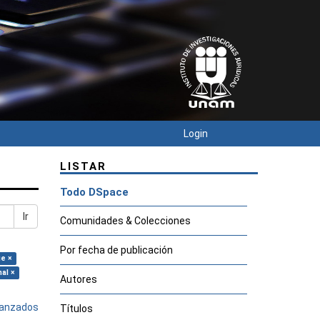
Login
LISTAR
Todo DSpace
Ir
Comunidades & Colecciones
Por fecha de publicación
ue ×
al ×
Autores
avanzados
Títulos