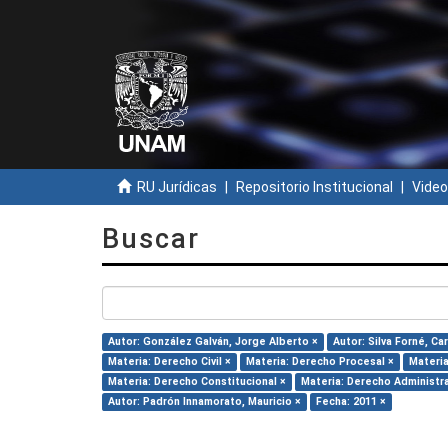
RU Jurídicas
Repositorio Institucional
Video
Buscar
Autor: González Galván, Jorge Alberto ×
Autor: Silva Forné, Car
Materia: Derecho Civil ×
Materia: Derecho Procesal ×
Materia
Materia: Derecho Constitucional ×
Materia: Derecho Administra
Autor: Padrón Innamorato, Mauricio ×
Fecha: 2011 ×