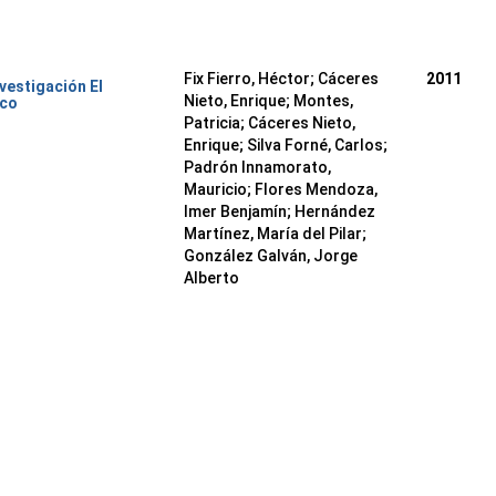
Fix Fierro, Héctor
;
Cáceres
2011
nvestigación El
Nieto, Enrique
;
Montes,
ico
Patricia
;
Cáceres Nieto,
Enrique
;
Silva Forné, Carlos
;
Padrón Innamorato,
Mauricio
;
Flores Mendoza,
Imer Benjamín
;
Hernández
Martínez, María del Pilar
;
González Galván, Jorge
Alberto