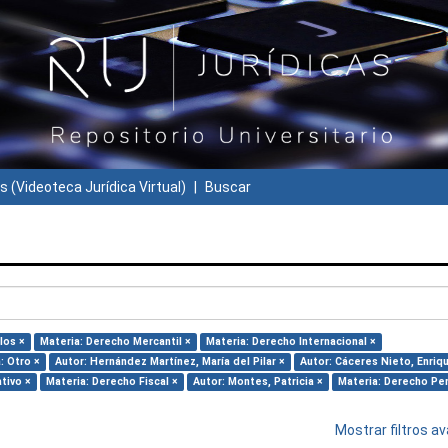
s (Videoteca Jurídica Virtual)
Buscar
los ×
Materia: Derecho Mercantil ×
Materia: Derecho Internacional ×
: Otro ×
Autor: Hernández Martínez, María del Pilar ×
Autor: Cáceres Nieto, Enriq
tivo ×
Materia: Derecho Fiscal ×
Autor: Montes, Patricia ×
Materia: Derecho Pen
Mostrar filtros 