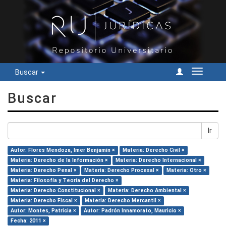
Buscar
Cambiar
navegac
Buscar
Ir
Autor: Flores Mendoza, Imer Benjamín ×
Materia: Derecho Civil ×
Materia: Derecho de la Información ×
Materia: Derecho Internacional ×
Materia: Derecho Penal ×
Materia: Derecho Procesal ×
Materia: Otro ×
Materia: Filosofía y Teoría del Derecho ×
Materia: Derecho Constitucional ×
Materia: Derecho Ambiental ×
Materia: Derecho Fiscal ×
Materia: Derecho Mercantil ×
Autor: Montes, Patricia ×
Autor: Padrón Innamorato, Mauricio ×
Fecha: 2011 ×