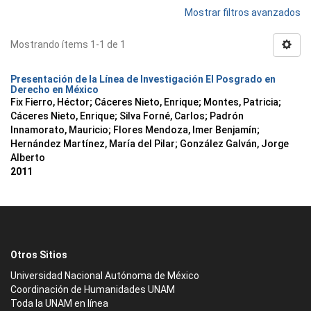
Mostrar filtros avanzados
Mostrando ítems 1-1 de 1
Presentación de la Línea de Investigación El Posgrado en
Derecho en México
Fix Fierro, Héctor
;
Cáceres Nieto, Enrique
;
Montes, Patricia
;
Cáceres Nieto, Enrique
;
Silva Forné, Carlos
;
Padrón
Innamorato, Mauricio
;
Flores Mendoza, Imer Benjamín
;
Hernández Martínez, María del Pilar
;
González Galván, Jorge
Alberto
2011
Otros Sitios
Universidad Nacional Autónoma de México
Coordinación de Humanidades UNAM
Toda la UNAM en línea