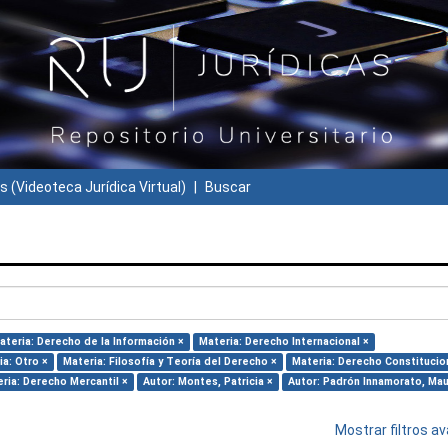
s (Videoteca Jurídica Virtual)
Buscar
ateria: Derecho de la Información ×
Materia: Derecho Internacional ×
ia: Otro ×
Materia: Filosofía y Teoría del Derecho ×
Materia: Derecho Constitucio
ria: Derecho Mercantil ×
Autor: Montes, Patricia ×
Autor: Padrón Innamorato, Mau
Mostrar filtros 