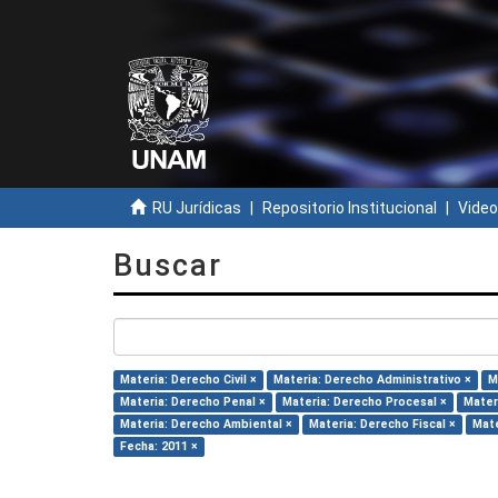
RU Jurídicas
Repositorio Institucional
Video
Buscar
Materia: Derecho Civil ×
Materia: Derecho Administrativo ×
M
Materia: Derecho Penal ×
Materia: Derecho Procesal ×
Mater
Materia: Derecho Ambiental ×
Materia: Derecho Fiscal ×
Mate
Fecha: 2011 ×