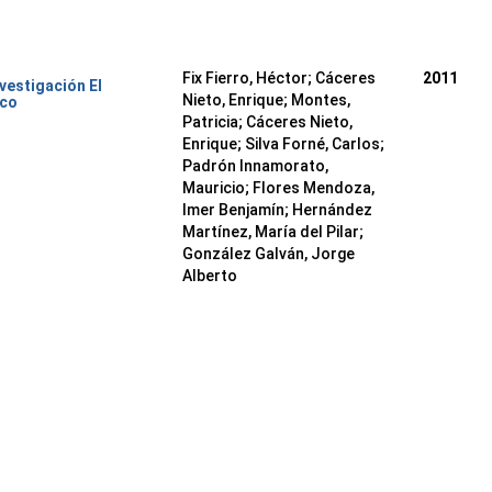
Fix Fierro, Héctor
;
Cáceres
2011
nvestigación El
Nieto, Enrique
;
Montes,
ico
Patricia
;
Cáceres Nieto,
Enrique
;
Silva Forné, Carlos
;
Padrón Innamorato,
Mauricio
;
Flores Mendoza,
Imer Benjamín
;
Hernández
Martínez, María del Pilar
;
González Galván, Jorge
Alberto