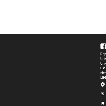
Rep
Uni
Uni
Est
sie
LEG