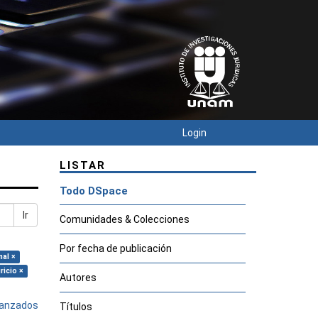
Login
LISTAR
Todo DSpace
Ir
Comunidades & Colecciones
Por fecha de publicación
nal ×
ricio ×
Autores
avanzados
Títulos