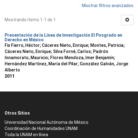
Mostrar filtros avanzados
Mostrando ítems 1-1 de 1
Presentación de la Línea de Investigación El Posgrado en
Derecho en México
Fix Fierro, Héctor
;
Cáceres Nieto, Enrique
;
Montes, Patricia
;
Cáceres Nieto, Enrique
;
Silva Forné, Carlos
;
Padrón
Innamorato, Mauricio
;
Flores Mendoza, Imer Benjamín
;
Hernández Martínez, María del Pilar
;
González Galván, Jorge
Alberto
2011
Otros Sitios
Universidad Nacional Autónoma de México
Coordinación de Humanidades UNAM
Toda la UNAM en línea