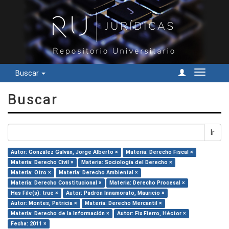
Buscar
Cambiar
navegac
Buscar
Ir
Autor: González Galván, Jorge Alberto ×
Materia: Derecho Fiscal ×
Materia: Derecho Civil ×
Materia: Sociología del Derecho ×
Materia: Otro ×
Materia: Derecho Ambiental ×
Materia: Derecho Constitucional ×
Materia: Derecho Procesal ×
Has File(s): true ×
Autor: Padrón Innamorato, Mauricio ×
Autor: Montes, Patricia ×
Materia: Derecho Mercantil ×
Materia: Derecho de la Información ×
Autor: Fix Fierro, Héctor ×
Fecha: 2011 ×