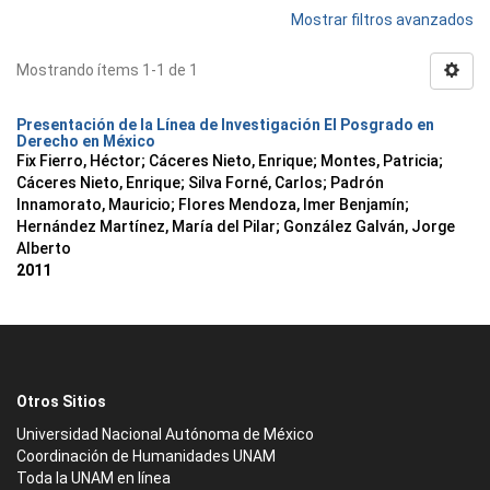
Mostrar filtros avanzados
Mostrando ítems 1-1 de 1
Presentación de la Línea de Investigación El Posgrado en
Derecho en México
Fix Fierro, Héctor
;
Cáceres Nieto, Enrique
;
Montes, Patricia
;
Cáceres Nieto, Enrique
;
Silva Forné, Carlos
;
Padrón
Innamorato, Mauricio
;
Flores Mendoza, Imer Benjamín
;
Hernández Martínez, María del Pilar
;
González Galván, Jorge
Alberto
2011
Otros Sitios
Universidad Nacional Autónoma de México
Coordinación de Humanidades UNAM
Toda la UNAM en línea