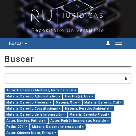
Buscar
Cambiar
navegac
Buscar
Ir
Autor: Hernández Martínez, María del Pilar ×
Materia: Derecho Administrativo ×
Has File(s): true ×
Materia: Derecho Procesal ×
Materia: Otro ×
Materia: Derecho Civil ×
Materia: Derecho Constitucional ×
Materia: Derecho Ambiental ×
Materia: Derecho de la Información ×
Materia: Derecho Fiscal ×
Autor: Montes, Patricia ×
Autor: Padrón Innamorato, Mauricio ×
Fecha: 2011 ×
Materia: Derecho Internacional ×
Autor: Cáceres Nieto, Enrique ×