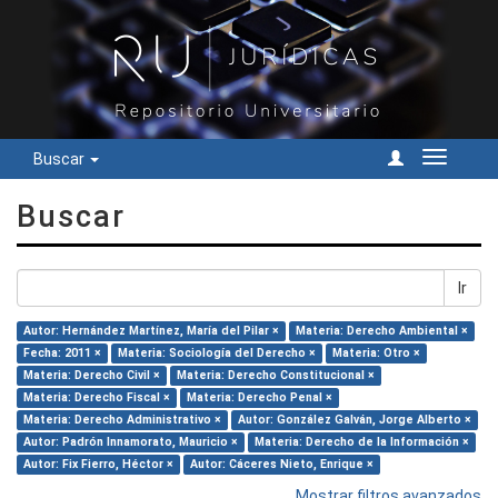
Buscar
Cambiar
navegac
Buscar
Ir
Autor: Hernández Martínez, María del Pilar ×
Materia: Derecho Ambiental ×
Fecha: 2011 ×
Materia: Sociología del Derecho ×
Materia: Otro ×
Materia: Derecho Civil ×
Materia: Derecho Constitucional ×
Materia: Derecho Fiscal ×
Materia: Derecho Penal ×
Materia: Derecho Administrativo ×
Autor: González Galván, Jorge Alberto ×
Autor: Padrón Innamorato, Mauricio ×
Materia: Derecho de la Información ×
Autor: Fix Fierro, Héctor ×
Autor: Cáceres Nieto, Enrique ×
Mostrar filtros avanzados