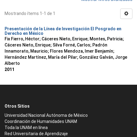
Mostrando ítems 1-1 de 1
Presentación de la Línea de Investigación El Posgrado en
Derecho en México
Fix Fierro, Héctor
;
Cáceres Nieto, Enrique
;
Montes, Patricia
;
Cáceres Nieto, Enrique
;
Silva Forné, Carlos
;
Padrón
Innamorato, Mauricio
;
Flores Mendoza, Imer Benjamín
;
Hernández Martínez, María del Pilar
;
González Galván, Jorge
Alberto
2011
Otros Sitios
Universidad Nacional Autónoma de México
Coordinación de Humanidades UNAM
Toda la UNAM en línea
Red Universitaria de Aprendizaje