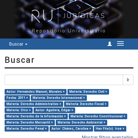
Buscar
Cambiar
navegac
Buscar
Ir
Autor: Hernández Manuel, Morales ×
Materia: Derecho Civil ×
Fecha: 2011 ×
Materia: Derecho Internacional ×
Materia: Derecho Administrativo ×
Materia: Derecho Fiscal ×
Materia: Otro ×
Autor: Aguilera, Edgar ×
Materia: Derecho de la Información ×
Materia: Derecho Constitucional ×
Materia: Derecho Mercantil ×
Materia: Derecho Ambiental ×
Materia: Derecho Penal ×
Autor: Chávez, Carolina ×
Has File(s): true ×
Mostrar filtros avanzados