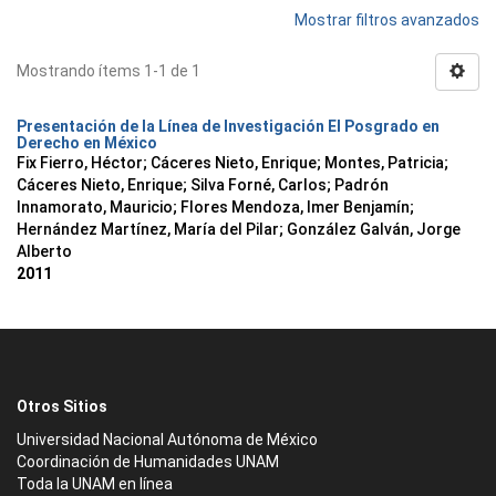
Mostrar filtros avanzados
Mostrando ítems 1-1 de 1
Presentación de la Línea de Investigación El Posgrado en
Derecho en México
Fix Fierro, Héctor
;
Cáceres Nieto, Enrique
;
Montes, Patricia
;
Cáceres Nieto, Enrique
;
Silva Forné, Carlos
;
Padrón
Innamorato, Mauricio
;
Flores Mendoza, Imer Benjamín
;
Hernández Martínez, María del Pilar
;
González Galván, Jorge
Alberto
2011
Otros Sitios
Universidad Nacional Autónoma de México
Coordinación de Humanidades UNAM
Toda la UNAM en línea