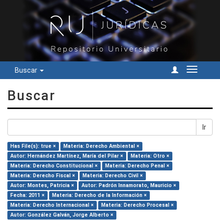
Buscar
Cambiar
navegac
Buscar
Ir
Has File(s): true ×
Materia: Derecho Ambiental ×
Autor: Hernández Martínez, María del Pilar ×
Materia: Otro ×
Materia: Derecho Constitucional ×
Materia: Derecho Penal ×
Materia: Derecho Fiscal ×
Materia: Derecho Civil ×
Autor: Montes, Patricia ×
Autor: Padrón Innamorato, Mauricio ×
Fecha: 2011 ×
Materia: Derecho de la Información ×
Materia: Derecho Internacional ×
Materia: Derecho Procesal ×
Autor: González Galván, Jorge Alberto ×