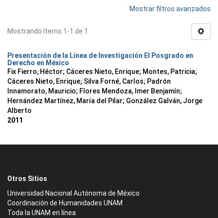
Mostrar filtros avanzados
Mostrando ítems 1-1 de 1
Presentación de la Línea de Investigación El Posgrado en
Derecho en México
Fix Fierro, Héctor
;
Cáceres Nieto, Enrique
;
Montes, Patricia
;
Cáceres Nieto, Enrique
;
Silva Forné, Carlos
;
Padrón
Innamorato, Mauricio
;
Flores Mendoza, Imer Benjamín
;
Hernández Martínez, María del Pilar
;
González Galván, Jorge
Alberto
2011
Otros Sitios
Universidad Nacional Autónoma de México
Coordinación de Humanidades UNAM
Toda la UNAM en línea