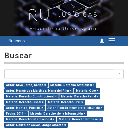
Buscar
Cambiar
navegac
Buscar
Ir
Autor: Silva Forné, Carlos ×
Materia: Derecho Ambiental ×
Autor: Hernández Martínez, María del Pilar ×
Materia: Otro ×
Materia: Derecho Constitucional ×
Materia: Derecho Penal ×
Materia: Derecho Fiscal ×
Materia: Derecho Civil ×
Autor: Montes, Patricia ×
Autor: Padrón Innamorato, Mauricio ×
Fecha: 2011 ×
Materia: Derecho de la Información ×
Materia: Derecho Internacional ×
Materia: Derecho Procesal ×
Autor: González Galván, Jorge Alberto ×