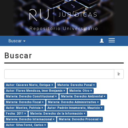
Buscar
Cambiar
navegac
Buscar
Ir
Autor: Cáceres Nieto, Enrique ×
Materia: Derecho Penal ×
Autor: Flores Mendoza, Imer Benjamín ×
Materia: Otro ×
Materia: Derecho Constitucional ×
Materia: Derecho Ambiental ×
Materia: Derecho Fiscal ×
Materia: Derecho Administrativo ×
Autor: Montes, Patricia ×
Autor: Padrón Innamorato, Mauricio ×
Fecha: 2011 ×
Materia: Derecho de la Información ×
Materia: Derecho Internacional ×
Materia: Derecho Procesal ×
Autor: Silva Forné, Carlos ×