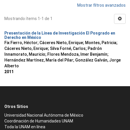
Mostrar filtros avanzados
Mostrando ítems 1-1 de 1
Presentación de la Línea de Investigación El Posgrado en
Derecho en México
Fix Fierro, Héctor
;
Cáceres Nieto, Enrique
;
Montes, Patricia
;
Cáceres Nieto, Enrique
;
Silva Forné, Carlos
;
Padrón
Innamorato, Mauricio
;
Flores Mendoza, Imer Benjamín
;
Hernández Martínez, María del Pilar
;
González Galván, Jorge
Alberto
2011
Otros Sitios
Universidad Nacional Autónoma de México
Coordinación de Humanidades UNAM
Toda la UNAM en línea