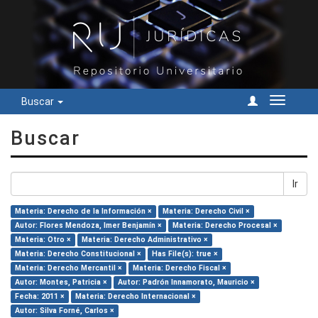
Buscar
Cambiar
navegac
Buscar
Ir
Materia: Derecho de la Información ×
Materia: Derecho Civil ×
Autor: Flores Mendoza, Imer Benjamín ×
Materia: Derecho Procesal ×
Materia: Otro ×
Materia: Derecho Administrativo ×
Materia: Derecho Constitucional ×
Has File(s): true ×
Materia: Derecho Mercantil ×
Materia: Derecho Fiscal ×
Autor: Montes, Patricia ×
Autor: Padrón Innamorato, Mauricio ×
Fecha: 2011 ×
Materia: Derecho Internacional ×
Autor: Silva Forné, Carlos ×