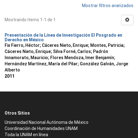
Mostrar filtros avanzados
Mostrando ítems 1-1 de 1
Presentación de la Línea de Investigación El Posgrado en
Derecho en México
Fix Fierro, Héctor
;
Cáceres Nieto, Enrique
;
Montes, Patricia
;
Cáceres Nieto, Enrique
;
Silva Forné, Carlos
;
Padrón
Innamorato, Mauricio
;
Flores Mendoza, Imer Benjamín
;
Hernández Martínez, María del Pilar
;
González Galván, Jorge
Alberto
2011
Otros Sitios
Universidad Nacional Autónoma de México
Coordinación de Humanidades UNAM
Toda la UNAM en línea