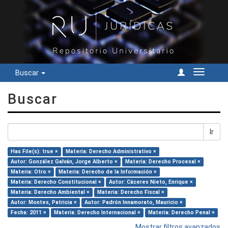
Buscar
Cambiar
navegac
Buscar
Ir
Has File(s): true ×
Materia: Derecho Administrativo ×
Autor: González Galván, Jorge Alberto ×
Materia: Derecho Procesal ×
Materia: Otro ×
Materia: Derecho de la Información ×
Materia: Derecho Constitucional ×
Autor: Cáceres Nieto, Enrique ×
Materia: Derecho Ambiental ×
Materia: Derecho Fiscal ×
Autor: Montes, Patricia ×
Autor: Padrón Innamorato, Mauricio ×
Fecha: 2011 ×
Materia: Derecho Internacional ×
Materia: Derecho Penal ×
Mostrar filtros avanzados