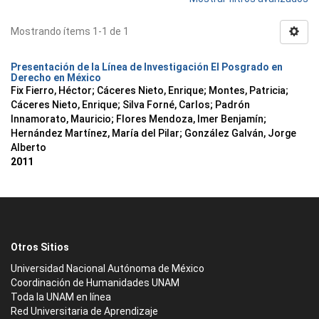
Mostrando ítems 1-1 de 1
Presentación de la Línea de Investigación El Posgrado en
Derecho en México
Fix Fierro, Héctor
;
Cáceres Nieto, Enrique
;
Montes, Patricia
;
Cáceres Nieto, Enrique
;
Silva Forné, Carlos
;
Padrón
Innamorato, Mauricio
;
Flores Mendoza, Imer Benjamín
;
Hernández Martínez, María del Pilar
;
González Galván, Jorge
Alberto
2011
Otros Sitios
Universidad Nacional Autónoma de México
Coordinación de Humanidades UNAM
Toda la UNAM en línea
Red Universitaria de Aprendizaje